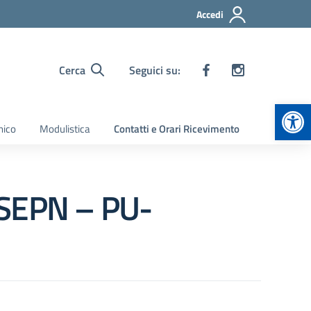
Accedi
Cerca
Seguici su:
Apr
nico
Modulistica
Contatti e Orari Ricevimento
FSEPN – PU-