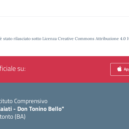
è stato rilasciato sotto Licenza Creative Commons Attribuzione 4.0 It
iciale su:
App
tituto Comprensivo
aiati - Don Tonino Bello"
tonto (BA)
Visita la pagina iniziale della scuola