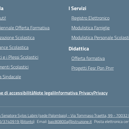
la
I Servizi
ti!
Registro Elettronico
riennale Offerta Formativa
Modulistica Famiglie
zazione Scolastica
Modulistica Personale Scolast
nce Scolastica
Didattica
ci e i Plessi Scolastici
Offerta formativa
enti Scolastici
Progetti Fesr Pon Pnrr
 Sindacale
e di accessibilità
Note legali
Informativa Privacy
Privacy
a Senatore Sylos Labini (sede Palombaio) - Via Tommaso Traetta, 99 - 70032 
0/3740919 (Bitonto)
Email:
baic80800a@istruzione.it
Posta elettronica cer