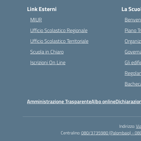
Link Esterni
La Scuo
MIUR
Benvenu
Ufficio Scolastico Regionale
Piano T
Ufficio Scolastico Territoriale
Organiz
Scuola in Chiaro
Governa
Iscrizioni On Line
Gli edifi
Regolam
Bacheca
Amministrazione Trasparente
Albo online
Dichiarazion
Indirizzo:
Vi
Centralino:
080/3735980 (Palombaio) - 08