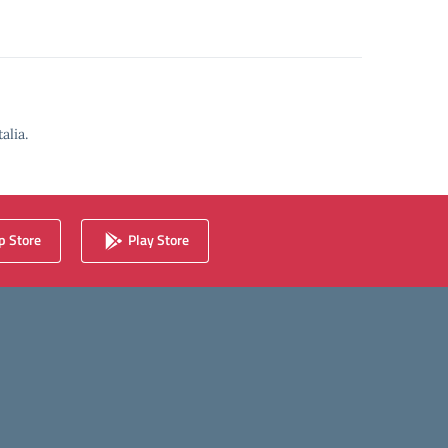
alia.
 Store
Play Store