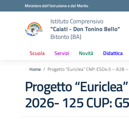
Vai ai contenuti
Vai al menu di navigazione
Vai al footer
Ministero dell'Istruzione e del Merito
Istituto Comprensivo
"Caiati - Don Tonino Bello"
Bitonto (BA)
Scuola
Servizi
Novità
Didattica
Home
Progetto “Euriclea” CNP: ESO4.5 – A2
Progetto “Euricle
2026- 125 CUP: 