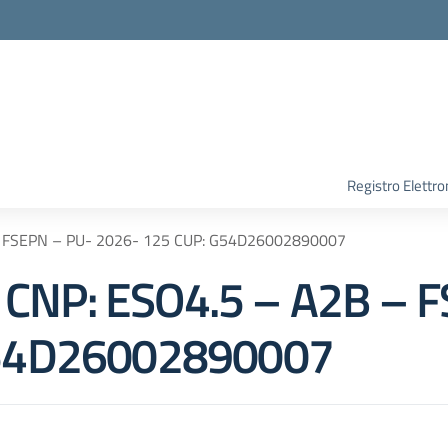
Registro Elettro
B – FSEPN – PU- 2026- 125 CUP: G54D26002890007
a” CNP: ESO4.5 – A2B – 
G54D26002890007