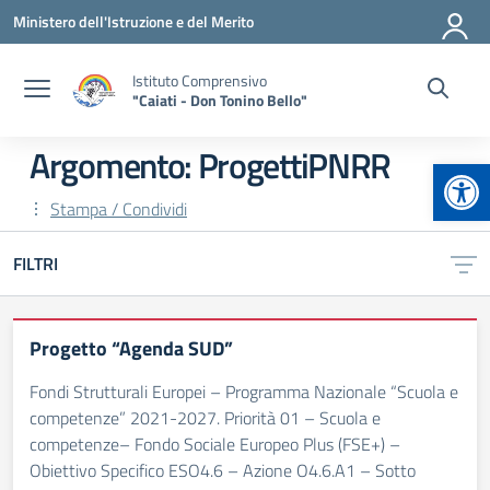
Vai ai contenuti
Vai al menu di navigazione
Vai al footer
Ministero dell'Istruzione e del Merito
Istituto Comprensivo
"Caiati - Don Tonino Bello"
Argomento: ProgettiPNRR
Apr
Stampa / Condividi
FILTRI
Progetto “Agenda SUD”
Fondi Strutturali Europei – Programma Nazionale “Scuola e
competenze” 2021-2027. Priorità 01 – Scuola e
competenze– Fondo Sociale Europeo Plus (FSE+) –
Obiettivo Specifico ESO4.6 – Azione O4.6.A1 – Sotto