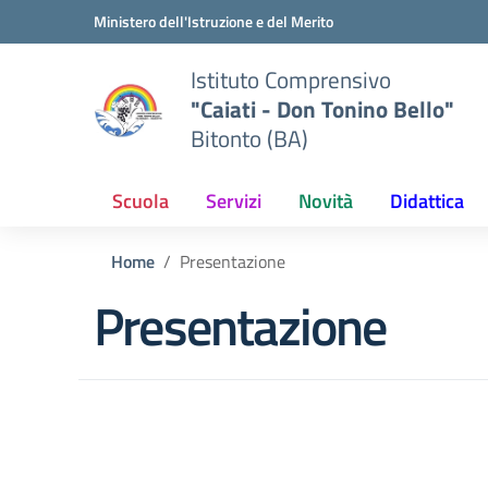
Vai ai contenuti
Vai al menu di navigazione
Vai al footer
Ministero dell'Istruzione e del Merito
Istituto Comprensivo
"Caiati - Don Tonino Bello"
Bitonto (BA)
Scuola
Servizi
Novità
Didattica
Home
Presentazione
Presentazione