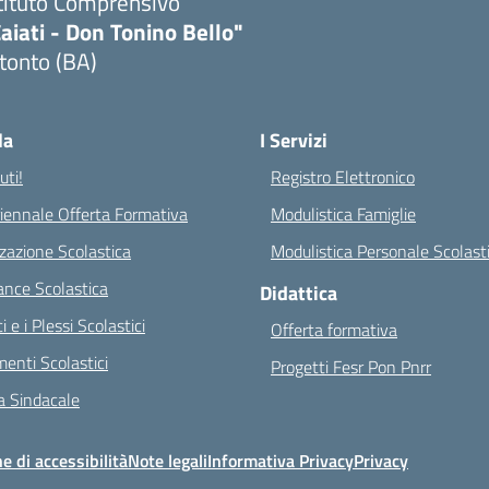
tituto Comprensivo
aiati - Don Tonino Bello"
tonto (BA)
Visita la pagina iniziale della scuola
la
I Servizi
ti!
Registro Elettronico
riennale Offerta Formativa
Modulistica Famiglie
zazione Scolastica
Modulistica Personale Scolast
nce Scolastica
Didattica
ci e i Plessi Scolastici
Offerta formativa
enti Scolastici
Progetti Fesr Pon Pnrr
 Sindacale
e di accessibilità
Note legali
Informativa Privacy
Privacy