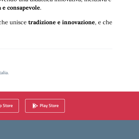
a e consapevole
.
 che unisce
tradizione e innovazione
, e che
alia.
 Store
Play Store