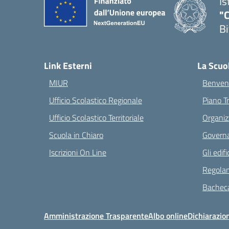
Is
"C
Bi
— 
Link Esterni
La Scuo
MIUR
Benvenu
Ufficio Scolastico Regionale
Piano T
Ufficio Scolastico Territoriale
Organiz
Scuola in Chiaro
Governa
Iscrizioni On Line
Gli edifi
Regolam
Bacheca
Amministrazione Trasparente
Albo online
Dichiarazion