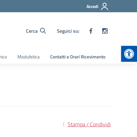
Accedi
Cerca
Seguici su:
Apr
nico
Modulistica
Contatti e Orari Ricevimento
Stampa / Condividi