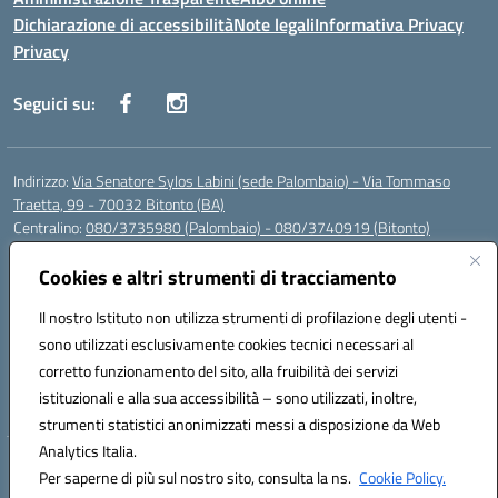
Dichiarazione di accessibilità
Note legali
Informativa Privacy
Privacy
Seguici su:
Indirizzo:
Via Senatore Sylos Labini (sede Palombaio) - Via Tommaso
Traetta, 99 - 70032 Bitonto (BA)
Centralino:
080/3735980 (Palombaio) - 080/3740919 (Bitonto)
Email:
baic80800a@istruzione.it
Posta elettronica certificata (PEC):
Cookies e altri strumenti di tracciamento
baic80800a@pec.istruzione.it
Codice fiscale: 93360210723
Il nostro Istituto non utilizza strumenti di profilazione degli utenti -
Codice meccanografico:
BAIC80800A
sono utilizzati esclusivamente cookies tecnici necessari al
Codice Indice delle Pubbliche Amministrazioni (IPA): istsc_baic80800a
corretto funzionamento del sito, alla fruibilità dei servizi
Codice unico di fatturazione (CUF): UFK0WW
istituzionali e alla sua accessibilità – sono utilizzati, inoltre,
strumenti statistici anonimizzati messi a disposizione da Web
Analytics Italia.
Hosting & Powered by 3D Solution S.r.l.
Per saperne di più sul nostro sito, consulta la ns.
Cookie Policy.
Concept & Design by Designers Italia