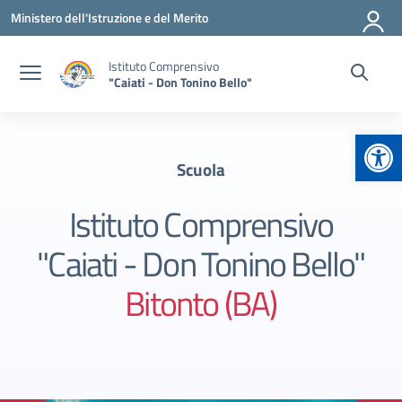
Vai ai contenuti
Vai al menu di navigazione
Vai al footer
Ministero dell'Istruzione e del Merito
Istituto Comprensivo
"Caiati - Don Tonino Bello"
Apr
Scuola
Istituto Comprensivo
"Caiati - Don Tonino Bello"
Bitonto (BA)