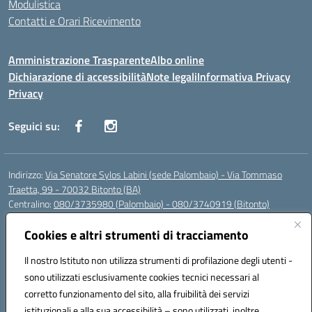
Modulistica
Contatti e Orari Ricevimento
Amministrazione Trasparente
Albo online
Dichiarazione di accessibilità
Note legali
Informativa Privacy
Privacy
Seguici su:
Indirizzo:
Via Senatore Sylos Labini (sede Palombaio) - Via Tommaso
Traetta, 99 - 70032 Bitonto (BA)
Centralino:
080/3735980 (Palombaio) - 080/3740919 (Bitonto)
Email:
baic80800a@istruzione.it
Posta elettronica certificata (PEC):
Cookies e altri strumenti di tracciamento
baic80800a@pec.istruzione.it
Codice fiscale: 93360210723
Il nostro Istituto non utilizza strumenti di profilazione degli utenti -
Codice meccanografico:
BAIC80800A
sono utilizzati esclusivamente cookies tecnici necessari al
Codice Indice delle Pubbliche Amministrazioni (IPA): istsc_baic80800a
corretto funzionamento del sito, alla fruibilità dei servizi
Codice unico di fatturazione (CUF): UFK0WW
istituzionali e alla sua accessibilità – sono utilizzati, inoltre,