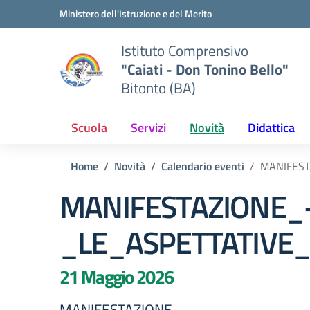
Vai ai contenuti
Vai al menu di navigazione
Vai al footer
Ministero dell'Istruzione e del Merito
Istituto Comprensivo
"Caiati - Don Tonino Bello"
Bitonto (BA)
Scuola
Servizi
Novità
Didattica
Home
Novità
Calendario eventi
MANIFEST
MANIFESTAZIONE_
_LE_ASPETTATIVE_
21 Maggio 2026
MANIFESTAZIONE_-