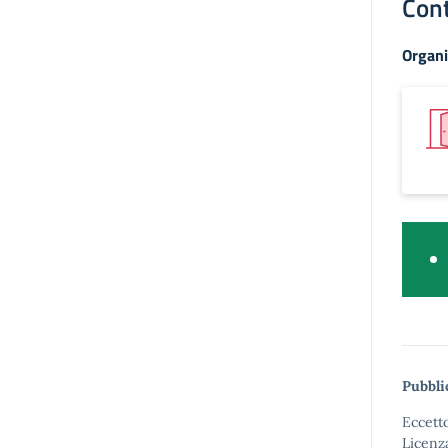
Cont
Organi
Pubbli
Eccetto
Licenz