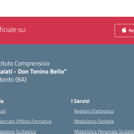
iciale su:
App
tituto Comprensivo
aiati - Don Tonino Bello"
tonto (BA)
Visita la pagina iniziale della scuola
la
I Servizi
ti!
Registro Elettronico
riennale Offerta Formativa
Modulistica Famiglie
zazione Scolastica
Modulistica Personale Scolast