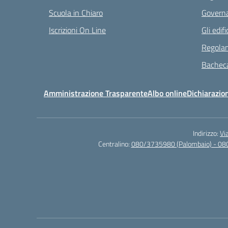
Scuola in Chiaro
Governa
Iscrizioni On Line
Gli edifi
Regolam
Bacheca
Amministrazione Trasparente
Albo online
Dichiarazion
Indirizzo:
Vi
Centralino:
080/3735980 (Palombaio) - 08