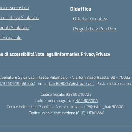
nce Scolastica
Didattica
ci e i Plessi Scolastici
Offerta formativa
enti Scolastici
Progetti Fesr Pon Pnrr
 Sindacale
e di accessibilità
Note legali
Informativa Privacy
Privacy
a Senatore Sylos Labini (sede Palombaio) - Via Tommaso Traetta, 99 - 70032 
0/3740919 (Bitonto)
Email:
baic80800a@istruzione.it
Posta elettronica cer
Codice fiscale: 93360210723
Codice meccanografico:
BAIC80800A
Codice Indice delle Pubbliche Amministrazioni (IPA): istsc_baic80800a
Codice unico di fatturazione (CUF): UFK0WW