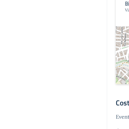
B
Vi
Cost
Event