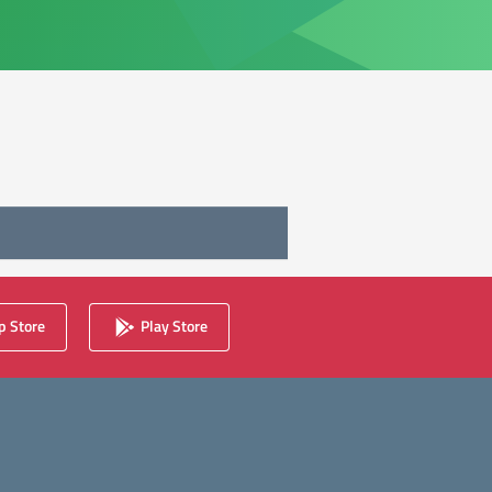
 Store
Play Store