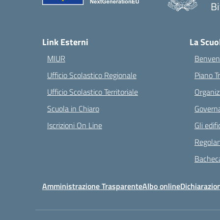
Bi
— 
Link Esterni
La Scuo
MIUR
Benvenu
Ufficio Scolastico Regionale
Piano T
Ufficio Scolastico Territoriale
Organiz
Scuola in Chiaro
Governa
Iscrizioni On Line
Gli edifi
Regolam
Bacheca
Amministrazione Trasparente
Albo online
Dichiarazion