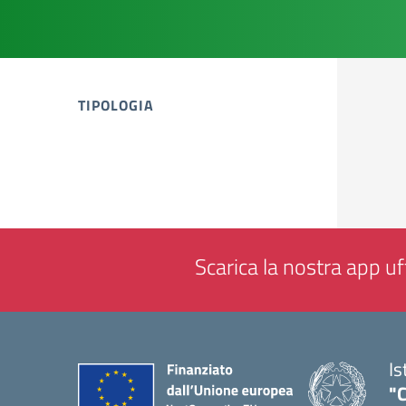
TIPOLOGIA
tipologia di articoli
Scarica la nostra app uff
Is
"C