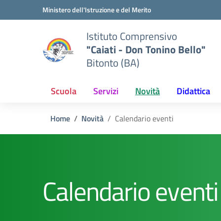
Vai ai contenuti
Vai al menu di navigazione
Vai al footer
Ministero dell'Istruzione e del Merito
Istituto Comprensivo
"Caiati - Don Tonino Bello"
Bitonto (BA)
Scuola
Servizi
Novità
Didattica
Home
Novità
Calendario eventi
Calendario eventi