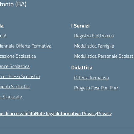
tonto (BA)
Visita la pagina iniziale della scuola
la
I Servizi
ti!
Registro Elettronico
riennale Offerta Formativa
Modulistica Famiglie
zazione Scolastica
Modulistica Personale Scolast
nce Scolastica
Didattica
ci e i Plessi Scolastici
Offerta formativa
enti Scolastici
Progetti Fesr Pon Pnrr
 Sindacale
e di accessibilità
Note legali
Informativa Privacy
Privacy