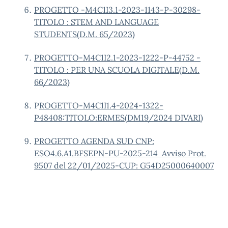
PROGETTO -M4C1I3.1-2023-1143-P-30298-
TITOLO : STEM AND LANGUAGE
STUDENTS(D.M. 65/2023)
PROGETTO-M4C1I2.1-2023-1222-P-44752 -
TITOLO : PER UNA SCUOLA DIGITALE(D.M.
66/2023)
P
ROGETTO-M4C1I1.4-2024-1322-
P48408:TITOLO:ERMES(DM19/2024 DIVARI)
PROGETTO AGENDA SUD CNP:
ESO4.6.A1.BFSEPN-PU-2025-214 Avviso Prot.
9507 del 22/01/2025-CUP: G54D25000640007