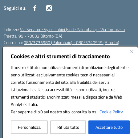
Seguici su:
Indirizzo:
Via Senatore Sylos Labini (sede Palombaio) - Via Tommaso
Traetta, 99 - 70032 Bitonto (BA)
Centralino:
080/3735980 (Palombaio) - 080/3740919 (Bitonto)
Email:
baic80800a@istruzione.it
Cookies e altri strumenti di tracciamento
Posta elettronica certificata (PEC):
baic80800a@pec.istruzione.it
Codice fiscale: 93360210723
Il nostro Istituto non utilizza strumenti di profilazione degli utenti -
Codice meccanografico:
BAIC80800A
sono utilizzati esclusivamente cookies tecnici necessari al
Codice Indice delle Pubbliche Amministrazioni (IPA): istsc_baic80800a
corretto funzionamento del sito, alla fruibilità dei servizi
Codice unico di fatturazione (CUF): UFK0WW
istituzionali e alla sua accessibilità – sono utilizzati, inoltre,
strumenti statistici anonimizzati messi a disposizione da Web
Analytics Italia.
Hosting & Powered by 3D Solution S.r.l.
Per saperne di più sul nostro sito, consulta la ns.
Cookie Policy.
Concept & Design by Designers Italia
Personalizza
Rifiuta tutto
Accettare tutto