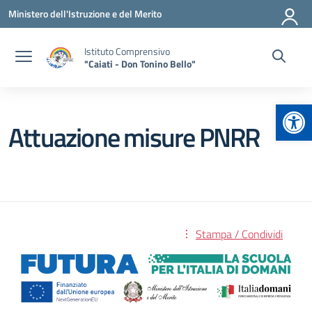
Vai ai contenuti
Vai al menu di navigazione
Vai al footer
Ministero dell'Istruzione e del Merito
Istituto Comprensivo
"Caiati - Don Tonino Bello"
Apr
Attuazione misure PNRR
Stampa / Condividi