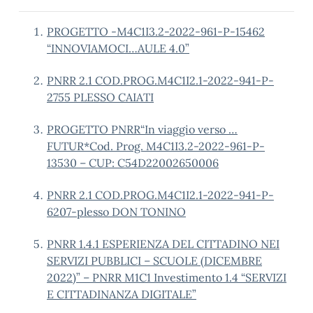
PROGETTO -M4C1I3.2-2022-961-P-15462
“INNOVIAMOCI…AULE 4.0”
PNRR 2.1 COD.PROG.M4C1I2.1-2022-941-P-
2755 PLESSO CAIATI
PROGETTO PNRR“In viaggio verso …
FUTUR*Cod. Prog. M4C1I3.2-2022-961-P-
13530 – CUP: C54D22002650006
PNRR 2.1 COD.PROG.M4C1I2.1-2022-941-P-
6207-plesso DON TONINO
PNRR 1.4.1 ESPERIENZA DEL CITTADINO NEI
SERVIZI PUBBLICI – SCUOLE (DICEMBRE
2022)” – PNRR M1C1 Investimento 1.4 “SERVIZI
E CITTADINANZA DIGITALE”