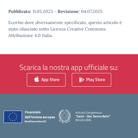
Pubblicato:
11.05.2023
-
Revisione:
04.07.2025
Eccetto dove diversamente specificato, questo articolo è
stato rilasciato sotto Licenza Creative Commons
Attribuzione 4.0 Italia.
Scarica la nostra app ufficiale su:
App Store
Play Store
Istituto Comprensivo
"Caiati - Don Tonino Bello"
Bitonto (BA)
— Visita la pagina iniziale della scuola