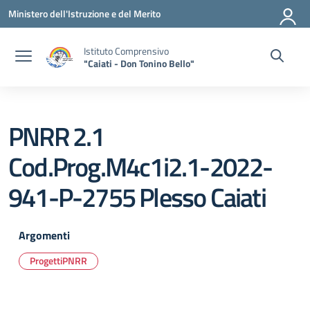
Vai ai contenuti
Vai al menu di navigazione
Vai al footer
Ministero dell'Istruzione e del Merito
Istituto Comprensivo
"Caiati - Don Tonino Bello"
PNRR 2.1
Cod.Prog.M4c1i2.1-2022-
941-P-2755 Plesso Caiati
Argomenti
ProgettiPNRR