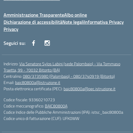
Amministrazione Trasparente
Albo online
Dichiarazione di accessibilità
Note legali
Informativa Privacy
Privacy
Seguici su:
Indirizzo:
Via Senatore Sylos Labini (sede Palombaio) - Via Tommaso
Traetta, 99 - 70032 Bitonto (BA)
Centralino:
080/3735980 (Palombaio) - 080/3740919 (Bitonto)
Email:
baic80800a@istruzione.it
Posta elettronica certificata (PEC):
baic80800a@pec.istruzione.it
Codice fiscale: 93360210723
Codice meccanografico:
BAIC80800A
Codice Indice delle Pubbliche Amministrazioni (IPA): istsc_baic80800a
Codice unico di fatturazione (CUF): UFK0WW