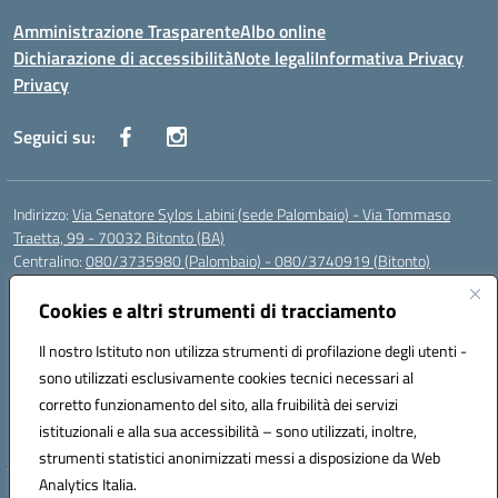
Amministrazione Trasparente
Albo online
Dichiarazione di accessibilità
Note legali
Informativa Privacy
Privacy
Seguici su:
Indirizzo:
Via Senatore Sylos Labini (sede Palombaio) - Via Tommaso
Traetta, 99 - 70032 Bitonto (BA)
Centralino:
080/3735980 (Palombaio) - 080/3740919 (Bitonto)
Email:
baic80800a@istruzione.it
Posta elettronica certificata (PEC):
Cookies e altri strumenti di tracciamento
baic80800a@pec.istruzione.it
Codice fiscale: 93360210723
Il nostro Istituto non utilizza strumenti di profilazione degli utenti -
Codice meccanografico:
BAIC80800A
sono utilizzati esclusivamente cookies tecnici necessari al
Codice Indice delle Pubbliche Amministrazioni (IPA): istsc_baic80800a
corretto funzionamento del sito, alla fruibilità dei servizi
Codice unico di fatturazione (CUF): UFK0WW
istituzionali e alla sua accessibilità – sono utilizzati, inoltre,
strumenti statistici anonimizzati messi a disposizione da Web
Analytics Italia.