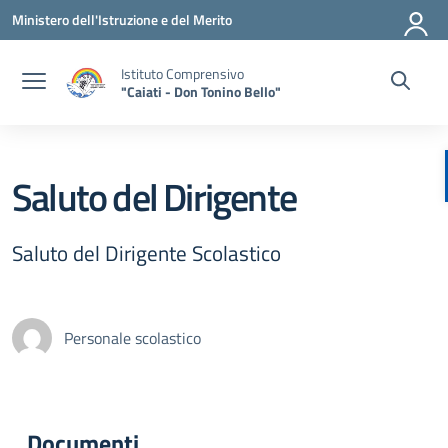
Vai ai contenuti
Vai al menu di navigazione
Vai al footer
Ministero dell'Istruzione e del Merito
Istituto Comprensivo
"Caiati - Don Tonino Bello"
Saluto del Dirigente
Saluto del Dirigente Scolastico
Personale scolastico
Documenti