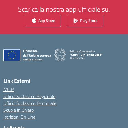
Scarica la nostra app ufficiale su:
App Store
Play Store
Istituto Comprensivo
"Caiati - Don Tonino Bello"
Bitonto (BA)
— Visita la pagina iniziale della scuola
Link Esterni
MIUR
Ufficio Scolastico Regionale
Ufficio Scolastico Territoriale
Scuola in Chiaro
Iscrizioni On Line
La Scuola