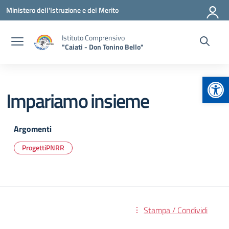
Vai ai contenuti
Vai al menu di navigazione
Vai al footer
Ministero dell'Istruzione e del Merito
Istituto Comprensivo
"Caiati - Don Tonino Bello"
Apr
Impariamo insieme
Argomenti
ProgettiPNRR
Stampa / Condividi