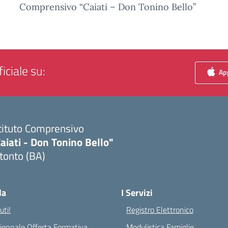
Comprensivo “Caiati – Don Tonino Bello”
iciale su:
App
tituto Comprensivo
aiati - Don Tonino Bello"
tonto (BA)
Visita la pagina iniziale della scuola
la
I Servizi
ti!
Registro Elettronico
riennale Offerta Formativa
Modulistica Famiglie