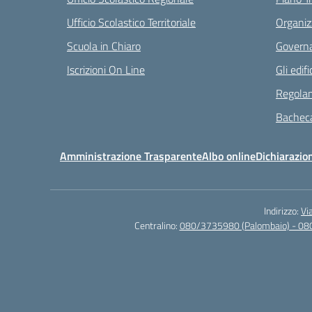
Ufficio Scolastico Territoriale
Organiz
Scuola in Chiaro
Governa
Iscrizioni On Line
Gli edifi
Regolam
Bacheca
Amministrazione Trasparente
Albo online
Dichiarazion
Indirizzo:
Vi
Centralino:
080/3735980 (Palombaio) - 08