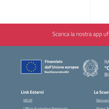
Scarica la nostra app uff
Is
"C
Bi
— 
Link Esterni
La Scuo
MIUR
Benvenu
Ufficio Scolastico Regionale
Piano T