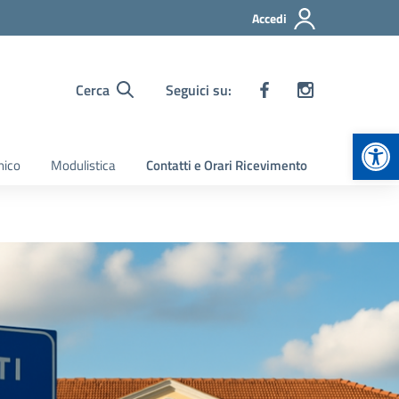
Accedi
Cerca
Seguici su:
Apr
nico
Modulistica
Contatti e Orari Ricevimento