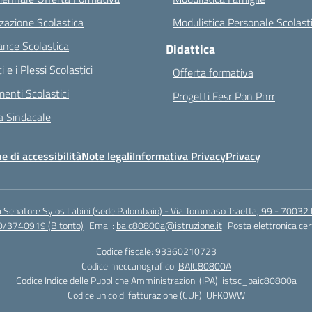
zazione Scolastica
Modulistica Personale Scolast
nce Scolastica
Didattica
ci e i Plessi Scolastici
Offerta formativa
enti Scolastici
Progetti Fesr Pon Pnrr
 Sindacale
e di accessibilità
Note legali
Informativa Privacy
Privacy
a Senatore Sylos Labini (sede Palombaio) - Via Tommaso Traetta, 99 - 70032 
0/3740919 (Bitonto)
Email:
baic80800a@istruzione.it
Posta elettronica cer
Codice fiscale: 93360210723
Codice meccanografico:
BAIC80800A
Codice Indice delle Pubbliche Amministrazioni (IPA): istsc_baic80800a
Codice unico di fatturazione (CUF): UFK0WW