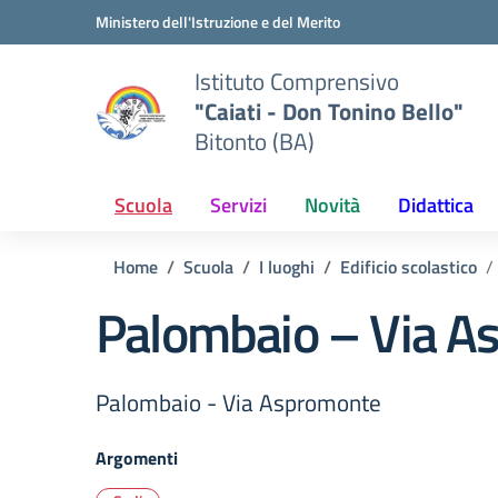
Vai ai contenuti
Vai al menu di navigazione
Vai al footer
Ministero dell'Istruzione e del Merito
Istituto Comprensivo
"Caiati - Don Tonino Bello"
Bitonto (BA)
Scuola
Servizi
Novità
Didattica
Home
Scuola
I luoghi
Edificio scolastico
Palombaio – Via A
Palombaio - Via Aspromonte
Argomenti