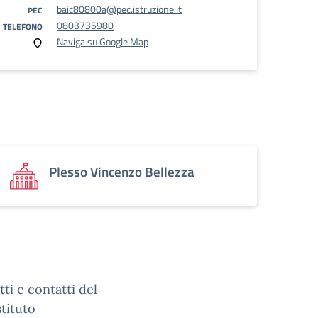
baic80800a@pec.istruzione.it
PEC
0803735980
TELEFONO
Naviga su Google Map
Plesso Vincenzo Bellezza
tti e contatti del
stituto