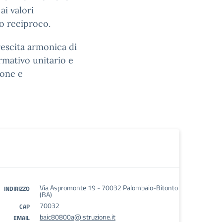
ai valori
to reciproco.
rescita armonica di
rmativo unitario e
ione e
Via Aspromonte 19 - 70032 Palombaio-Bitonto
INDIRIZZO
(BA)
70032
CAP
baic80800a@istruzione.it
EMAIL