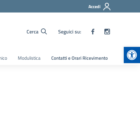
Accedi
Cerca
Seguici su:
Apr
nico
Modulistica
Contatti e Orari Ricevimento