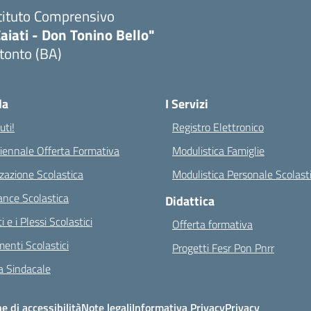
tituto Comprensivo
aiati - Don Tonino Bello"
tonto (BA)
Visita la pagina iniziale della scuola
la
I Servizi
ti!
Registro Elettronico
riennale Offerta Formativa
Modulistica Famiglie
zazione Scolastica
Modulistica Personale Scolast
nce Scolastica
Didattica
ci e i Plessi Scolastici
Offerta formativa
enti Scolastici
Progetti Fesr Pon Pnrr
 Sindacale
e di accessibilità
Note legali
Informativa Privacy
Privacy