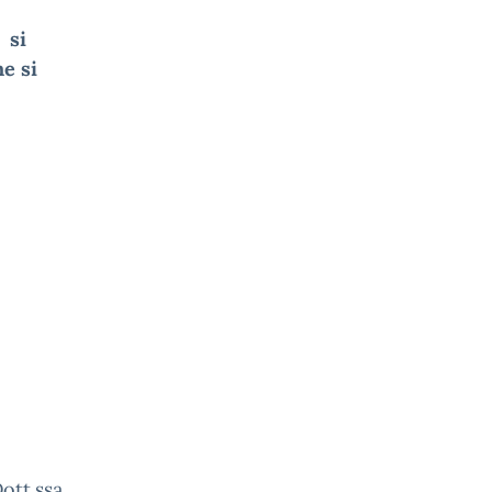
5 si
he si
a