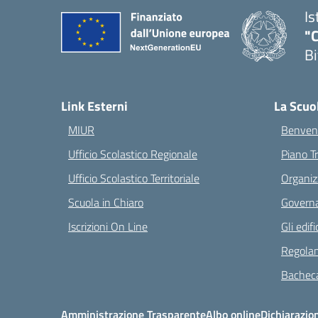
Is
"C
Bi
— 
Link Esterni
La Scuo
MIUR
Benvenu
Ufficio Scolastico Regionale
Piano T
Ufficio Scolastico Territoriale
Organiz
Scuola in Chiaro
Governa
Iscrizioni On Line
Gli edifi
Regolam
Bacheca
Amministrazione Trasparente
Albo online
Dichiarazion