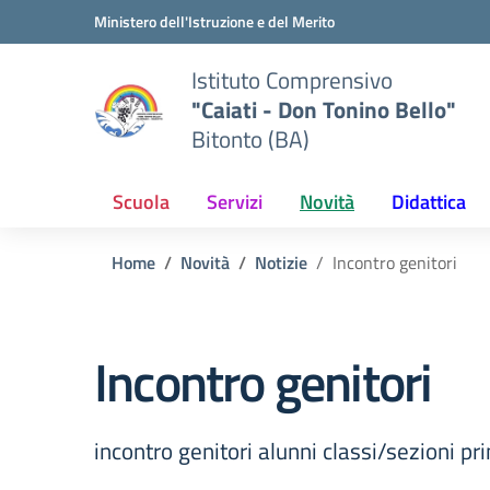
Vai ai contenuti
Vai al menu di navigazione
Vai al footer
Ministero dell'Istruzione e del Merito
Istituto Comprensivo
"Caiati - Don Tonino Bello"
Bitonto (BA)
Scuola
Servizi
Novità
Didattica
Home
Novità
Notizie
Incontro genitori
Incontro genitori
incontro genitori alunni classi/sezioni p