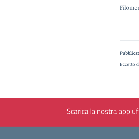
Filomen
Pubblicat
Eccetto d
Scarica la nostra app uff