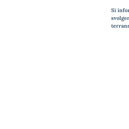
Si inf
svolger
terrann