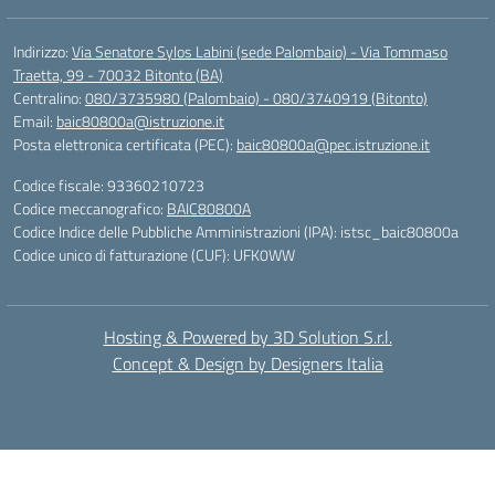
Indirizzo:
Via Senatore Sylos Labini (sede Palombaio) - Via Tommaso
Traetta, 99 - 70032 Bitonto (BA)
Centralino:
080/3735980 (Palombaio) - 080/3740919 (Bitonto)
Email:
baic80800a@istruzione.it
Posta elettronica certificata (PEC):
baic80800a@pec.istruzione.it
Codice fiscale: 93360210723
Codice meccanografico:
BAIC80800A
Codice Indice delle Pubbliche Amministrazioni (IPA): istsc_baic80800a
Codice unico di fatturazione (CUF): UFK0WW
Hosting & Powered by 3D Solution S.r.l.
Concept & Design by Designers Italia