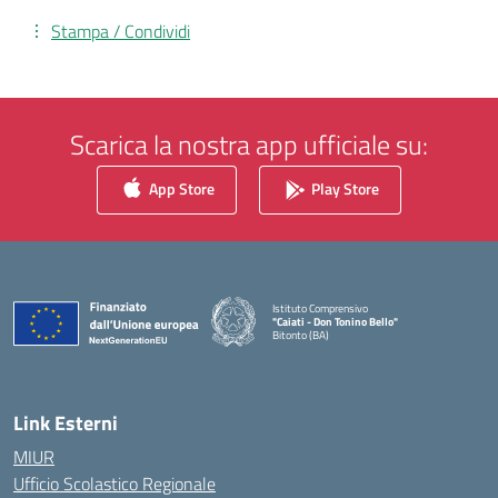
Stampa / Condividi
Scarica la nostra app ufficiale su:
App Store
Play Store
Istituto Comprensivo
"Caiati - Don Tonino Bello"
Bitonto (BA)
— Visita la pagina iniziale della scuola
Link Esterni
MIUR
Ufficio Scolastico Regionale