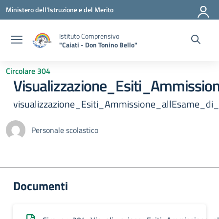
Vai ai contenuti
Vai al menu di navigazione
Vai al footer
Ministero dell'Istruzione e del Merito
Istituto Comprensivo
"Caiati - Don Tonino Bello"
Circolare 304
Visualizzazione_Esiti_Ammissio
visualizzazione_Esiti_Ammissione_allEsame_di
Personale scolastico
Documenti