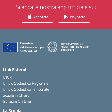
Scarica la nostra app ufficiale su:
App Store
Play Store
Istituto Comprensivo
"Caiati - Don Tonino Bello"
Bitonto (BA)
— Visita la pagina iniziale della scuola
Link Esterni
MIUR
Ufficio Scolastico Regionale
Ufficio Scolastico Territoriale
Scuola in Chiaro
Iscrizioni On Line
La Scuola