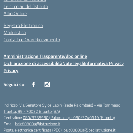
Le circolari dell’Istituto
Albo Online
Registro Elettronico
Modulistica
Contatti e Orari Ricevimento
Amministrazione Trasparente
Albo online
Dichiarazione di accessibilità
Note legali
Informativa Privacy
Privacy
Seguici su:
Indirizzo:
Via Senatore Sylos Labini (sede Palombaio) - Via Tommaso
Traetta, 99 - 70032 Bitonto (BA)
Centralino:
080/3735980 (Palombaio) - 080/3740919 (Bitonto)
Email:
baic80800a@istruzione.it
Posta elettronica certificata (PEC):
baic80800a@pec.istruzione.it