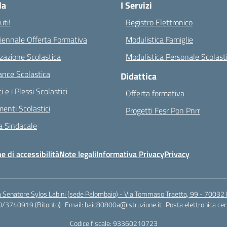
la
I Servizi
ti!
Registro Elettronico
riennale Offerta Formativa
Modulistica Famiglie
zazione Scolastica
Modulistica Personale Scolast
nce Scolastica
Didattica
ci e i Plessi Scolastici
Offerta formativa
enti Scolastici
Progetti Fesr Pon Pnrr
 Sindacale
e di accessibilità
Note legali
Informativa Privacy
Privacy
a Senatore Sylos Labini (sede Palombaio) - Via Tommaso Traetta, 99 - 70032 
0/3740919 (Bitonto)
Email:
baic80800a@istruzione.it
Posta elettronica cer
Codice fiscale: 93360210723