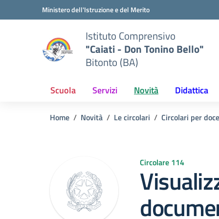
Vai ai contenuti
Vai al menu di navigazione
Vai al footer
Ministero dell'Istruzione e del Merito
Istituto Comprensivo
"Caiati - Don Tonino Bello"
Bitonto (BA)
Scuola
Servizi
Novità
Didattica
Home
Novità
Le circolari
Circolari per doc
Circolare 114
Visualiz
documen