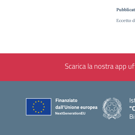
Pubblicat
Eccetto d
Scarica la nostra app uff
Is
"C
Bi
— 