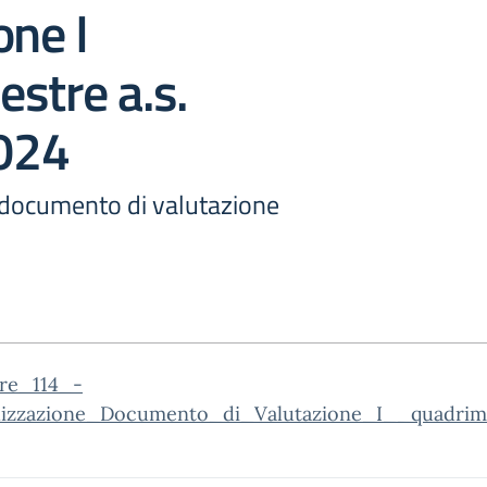
one I
stre a.s.
024
 documento di valutazione
are_114_-
lizzazione_Documento_di_Valutazione_I__quadrim