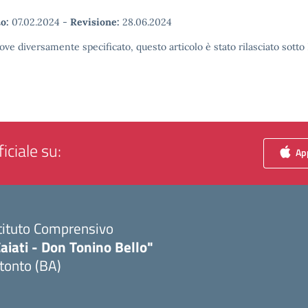
o:
07.02.2024
-
Revisione:
28.06.2024
ove diversamente specificato, questo articolo è stato rilasciato sott
iciale su:
App
tituto Comprensivo
aiati - Don Tonino Bello"
tonto (BA)
Visita la pagina iniziale della scuola