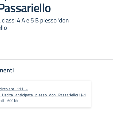
Passariello
 classi 4 A e 5 B plesso ‘don
llo
menti
circolare_111_-
_Uscita_anticipata_plesso_don_Passariello(1)-1
pdf - 600 kb