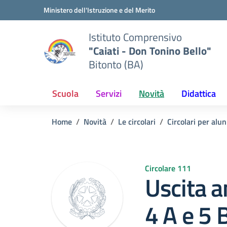
Vai ai contenuti
Vai al menu di navigazione
Vai al footer
Ministero dell'Istruzione e del Merito
Istituto Comprensivo
"Caiati - Don Tonino Bello"
Bitonto (BA)
Scuola
Servizi
Novità
Didattica
Home
Novità
Le circolari
Circolari per alun
Circolare 111
Uscita a
4 A e 5 