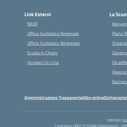
— 
Link Esterni
La Scuo
MIUR
Benvenu
Ufficio Scolastico Regionale
Piano T
Ufficio Scolastico Territoriale
Organiz
Scuola in Chiaro
Governa
Iscrizioni On Line
Gli edifi
Regolam
Bacheca
Amministrazione Trasparente
Albo online
Dichiarazion
Indirizzo:
Vi
Centralino:
080/3735980 (Palombaio) - 08