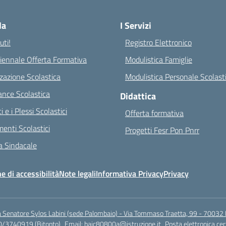
Visita la pagina iniziale della scuola
la
I Servizi
ti!
Registro Elettronico
riennale Offerta Formativa
Modulistica Famiglie
zazione Scolastica
Modulistica Personale Scolast
nce Scolastica
Didattica
ci e i Plessi Scolastici
Offerta formativa
enti Scolastici
Progetti Fesr Pon Pnrr
 Sindacale
e di accessibilità
Note legali
Informativa Privacy
Privacy
a Senatore Sylos Labini (sede Palombaio) - Via Tommaso Traetta, 99 - 70032 
0/3740919 (Bitonto)
Email:
baic80800a@istruzione.it
Posta elettronica cer