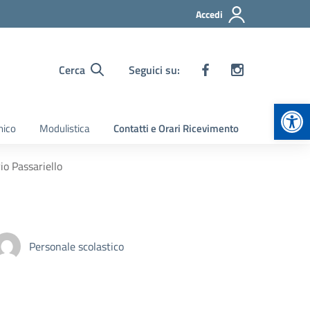
Accedi
Cerca
Seguici su:
Apr
nico
Modulistica
Contatti e Orari Ricevimento
io Passariello
Personale scolastico