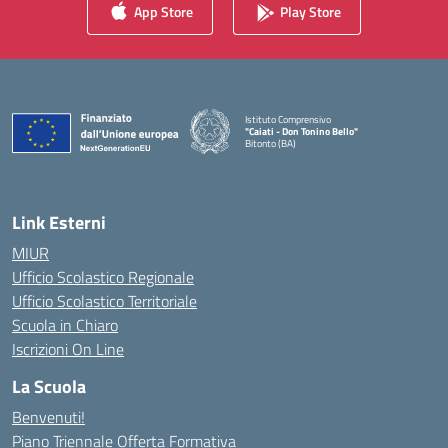
App Store
Play Store
Istituto Comprensivo
"Caiati - Don Tonino Bello"
Bitonto (BA)
— Visita la pagina iniziale della scuola
Link Esterni
MIUR
Ufficio Scolastico Regionale
Ufficio Scolastico Territoriale
Scuola in Chiaro
Iscrizioni On Line
La Scuola
Benvenuti!
Piano Triennale Offerta Formativa