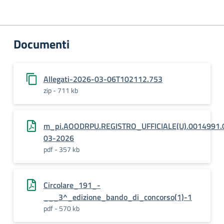
Documenti
Allegati-2026-03-06T102112.753
zip - 711 kb
m_pi.AOODRPU.REGISTRO_UFFICIALE(U).0014991.
03-2026
pdf - 357 kb
Circolare_191_-
___3^_edizione_bando_di_concorso(1)-1
pdf - 570 kb