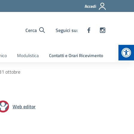
Accedi
Cerca
Seguici su:
Apr
nico
Modulistica
Contatti e Orari Ricevimento
 31 ottobre
Web editor