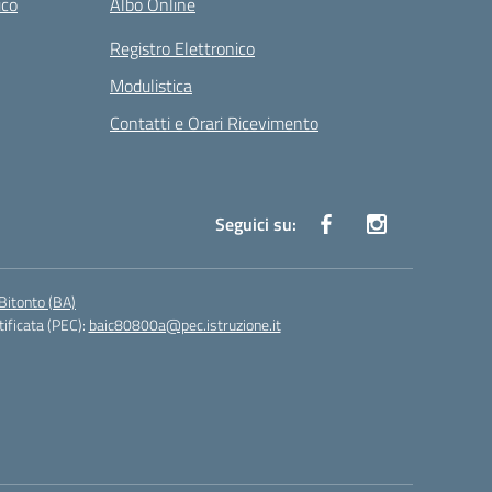
ico
Albo Online
Registro Elettronico
Modulistica
Contatti e Orari Ricevimento
Seguici su:
Bitonto (BA)
tificata (PEC):
baic80800a@pec.istruzione.it