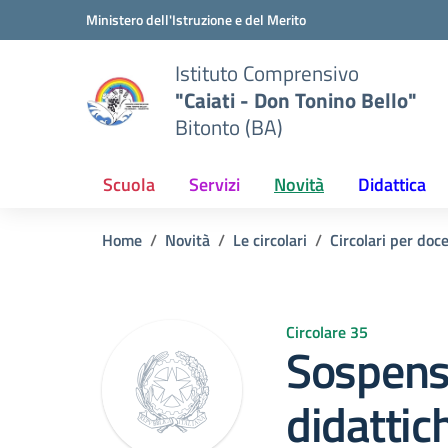
Vai ai contenuti
Vai al menu di navigazione
Vai al footer
Ministero dell'Istruzione e del Merito
Istituto Comprensivo
"Caiati - Don Tonino Bello"
Bitonto (BA)
Scuola
Servizi
Novità
Didattica
Home
Novità
Le circolari
Circolari per doc
Circolare 35
Sospensi
didattic