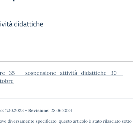
vità didattiche
are_35_-_sospensione_attività_didattiche_30_-
tobre
o:
17.10.2023
-
Revisione:
28.06.2024
ove diversamente specificato, questo articolo è stato rilasciato sott