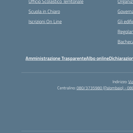
Ufficio Scolastico Territoriale
Organiz
Scuola in Chiaro
Governa
Iscrizioni On Line
Gli edifi
Regolam
Bacheca
Amministrazione Trasparente
Albo online
Dichiarazion
Indirizzo:
Vi
Centralino:
080/3735980 (Palombaio) - 08