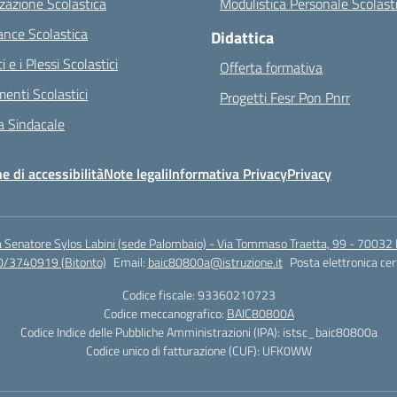
zazione Scolastica
Modulistica Personale Scolast
nce Scolastica
Didattica
ci e i Plessi Scolastici
Offerta formativa
enti Scolastici
Progetti Fesr Pon Pnrr
 Sindacale
e di accessibilità
Note legali
Informativa Privacy
Privacy
a Senatore Sylos Labini (sede Palombaio) - Via Tommaso Traetta, 99 - 70032 
0/3740919 (Bitonto)
Email:
baic80800a@istruzione.it
Posta elettronica cer
Codice fiscale: 93360210723
Codice meccanografico:
BAIC80800A
Codice Indice delle Pubbliche Amministrazioni (IPA): istsc_baic80800a
Codice unico di fatturazione (CUF): UFK0WW