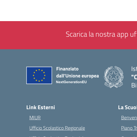
Scarica la nostra app uff
Is
"C
Bi
— 
Link Esterni
La Scuo
MIUR
Benvenu
Ufficio Scolastico Regionale
Piano T