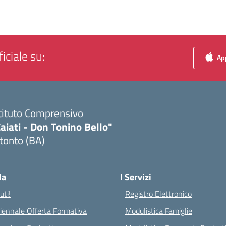
iciale su:
App
tituto Comprensivo
aiati - Don Tonino Bello"
tonto (BA)
Visita la pagina iniziale della scuola
la
I Servizi
ti!
Registro Elettronico
riennale Offerta Formativa
Modulistica Famiglie