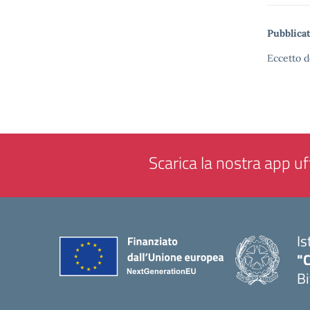
Pubblicat
Eccetto d
Scarica la nostra app uff
Is
"C
Bi
— 