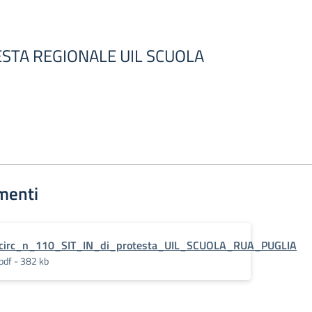
TESTA REGIONALE UIL SCUOLA
menti
circ_n_110_SIT_IN_di_protesta_UIL_SCUOLA_RUA_PUGLIA
pdf - 382 kb