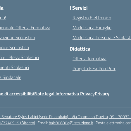
la
I Servizi
ti!
Registro Elettronico
riennale Offerta Formativa
Modulistica Famiglie
zazione Scolastica
Modulistica Personale Scolast
nce Scolastica
Didattica
ci e i Plessi Scolastici
Offerta formativa
enti Scolastici
Progetti Fesr Pon Pnrr
 Sindacale
e di accessibilità
Note legali
Informativa Privacy
Privacy
a Senatore Sylos Labini (sede Palombaio) - Via Tommaso Traetta, 99 - 70032 
0/3740919 (Bitonto)
Email:
baic80800a@istruzione.it
Posta elettronica cer