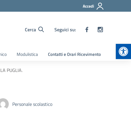
Accedi
Cerca
Seguici su:
Apr
nico
Modulistica
Contatti e Orari Ricevimento
LA PUGLIA.
Personale scolastico