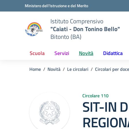
Vai ai contenuti
Vai al menu di navigazione
Vai al footer
Ministero dell'Istruzione e del Merito
Istituto Comprensivo
"Caiati - Don Tonino Bello"
Bitonto (BA)
Scuola
Servizi
Novità
Didattica
Home
Novità
Le circolari
Circolari per doc
Circolare 110
SIT-IN 
REGION