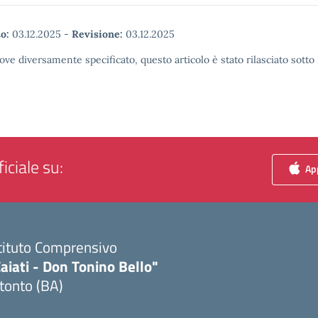
o:
03.12.2025
-
Revisione:
03.12.2025
ove diversamente specificato, questo articolo è stato rilasciato sott
iciale su:
App
tituto Comprensivo
aiati - Don Tonino Bello"
tonto (BA)
Visita la pagina iniziale della scuola