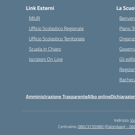
Link Esterni
La Scuo
MIUR
Benvenu
Ufficio Scolastico Regionale
Piano T
Ufficio Scolastico Territoriale
Organiz
Scuola in Chiaro
Governa
Iscrizioni On Line
Gli edifi
Regolam
Bacheca
Amministrazione Trasparente
Albo online
Dichiarazion
Indirizzo:
Vi
Centralino:
080/3735980 (Palombaio) - 08