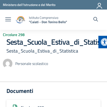
Vai ai contenuti
Vai al menu di navigazione
Vai al footer
Ministero dell'Istruzione e del Merito
Istituto Comprensivo
"Caiati - Don Tonino Bello"
Circolare 298
Ap
Sesta_Scuola_Estiva_di_Statisti
Sesta_Scuola_Estiva_di_Statistica
Personale scolastico
Documenti