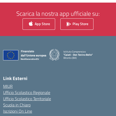
Scarica la nostra app ufficiale su:
App Store
Play Store
Istituto Comprensivo
"Caiati - Don Tonino Bello"
Bitonto (BA)
— Visita la pagina iniziale della scuola
Link Esterni
MIUR
Ufficio Scolastico Regionale
Ufficio Scolastico Territoriale
Scuola in Chiaro
Iscrizioni On Line