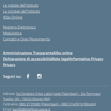
Le notizie dell’Istituto
Le circolari dell’Istituto
Albo Online
Registro Elettronico
Modulistica
Contatti e Orari Ricevimento
Amministrazione Trasparente
Albo online
Dichiarazione di accessibilità
Note legali
Informativa Privacy
Privacy
Seguici su:
Indirizzo:
Via Senatore Sylos Labini (sede Palombaio) - Via Tommaso
Traetta, 99 - 70032 Bitonto (BA)
Centralino:
080/3735980 (Palombaio) - 080/3740919 (Bitonto)
Email:
baic80800a@istruzione.it