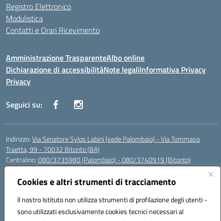
Registro Elettronico
Modulistica
Contatti e Orari Ricevimento
Amministrazione Trasparente
Albo online
Dichiarazione di accessibilità
Note legali
Informativa Privacy
Privacy
Seguici su:
Indirizzo:
Via Senatore Sylos Labini (sede Palombaio) - Via Tommaso
Traetta, 99 - 70032 Bitonto (BA)
Centralino:
080/3735980 (Palombaio) - 080/3740919 (Bitonto)
Email:
baic80800a@istruzione.it
Posta elettronica certificata (PEC):
Cookies e altri strumenti di tracciamento
baic80800a@pec.istruzione.it
Codice fiscale: 93360210723
Il nostro Istituto non utilizza strumenti di profilazione degli utenti -
Codice meccanografico:
BAIC80800A
sono utilizzati esclusivamente cookies tecnici necessari al
Codice Indice delle Pubbliche Amministrazioni (IPA): istsc_baic80800a