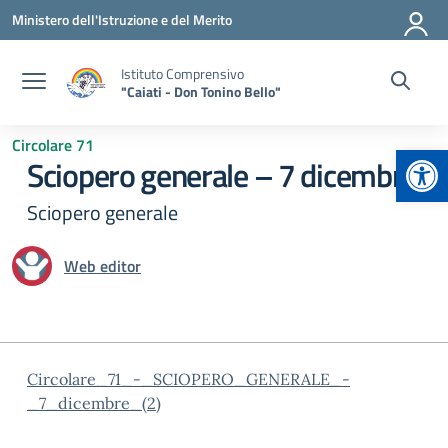
Vai ai contenuti
Vai al menu di navigazione
Vai al footer
Ministero dell'Istruzione e del Merito
Istituto Comprensivo
"Caiati - Don Tonino Bello"
Circolare 71
Apr
Sciopero generale – 7 dicembre
Sciopero generale
Web editor
Circolare_71_-_SCIOPERO_GENERALE_-
_7_dicembre_(2)