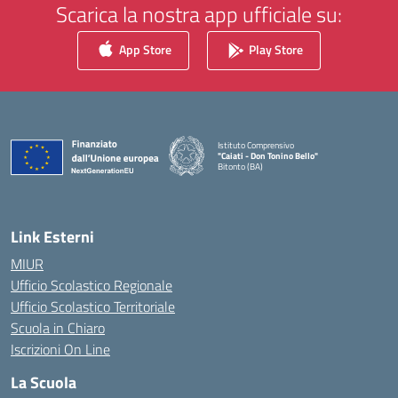
Scarica la nostra app ufficiale su:
App Store
Play Store
Istituto Comprensivo
"Caiati - Don Tonino Bello"
Bitonto (BA)
— Visita la pagina iniziale della scuola
Link Esterni
MIUR
Ufficio Scolastico Regionale
Ufficio Scolastico Territoriale
Scuola in Chiaro
Iscrizioni On Line
La Scuola