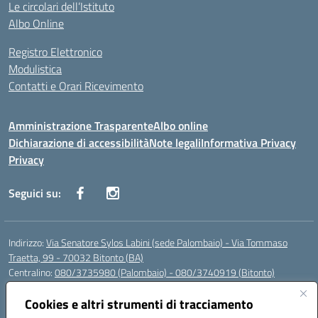
Le circolari dell’Istituto
Albo Online
Registro Elettronico
Modulistica
Contatti e Orari Ricevimento
Amministrazione Trasparente
Albo online
Dichiarazione di accessibilità
Note legali
Informativa Privacy
Privacy
Seguici su:
Indirizzo:
Via Senatore Sylos Labini (sede Palombaio) - Via Tommaso
Traetta, 99 - 70032 Bitonto (BA)
Centralino:
080/3735980 (Palombaio) - 080/3740919 (Bitonto)
Email:
baic80800a@istruzione.it
Posta elettronica certificata (PEC):
Cookies e altri strumenti di tracciamento
baic80800a@pec.istruzione.it