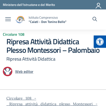
Vai ai contenuti
Vai al menu di navigazione
Vai al footer
Ministero dell'Istruzione e del Merito
Istituto Comprensivo
"Caiati - Don Tonino Bello"
Circolare 108
Apr
Ripresa Attività Didattica
Plesso Montessori – Palombaio
Ripresa Attività Didattica
Web editor
Circolare_108_-
_Ripresa_attività_didattica_plesso_Montessori_-