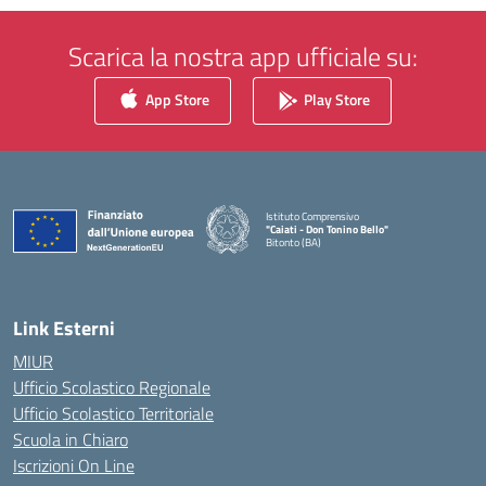
Scarica la nostra app ufficiale su:
App Store
Play Store
Istituto Comprensivo
"Caiati - Don Tonino Bello"
Bitonto (BA)
— Visita la pagina iniziale della scuola
Link Esterni
MIUR
Ufficio Scolastico Regionale
Ufficio Scolastico Territoriale
Scuola in Chiaro
Iscrizioni On Line