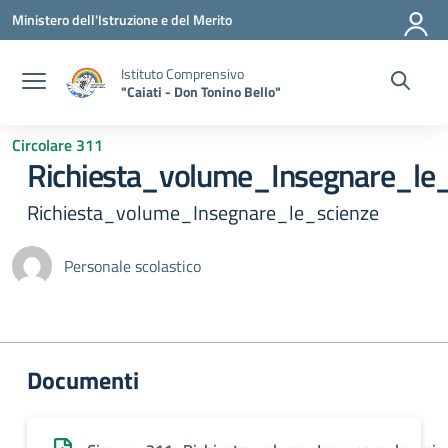
Vai ai contenuti
Vai al menu di navigazione
Vai al footer
Ministero dell'Istruzione e del Merito
Istituto Comprensivo
"Caiati - Don Tonino Bello"
Circolare 311
Richiesta_volume_Insegnare_le_
Richiesta_volume_Insegnare_le_scienze
Personale scolastico
Documenti