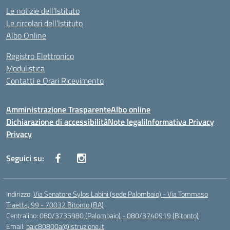
Le notizie dell’Istituto
Le circolari dell’Istituto
Albo Online
Registro Elettronico
Modulistica
Contatti e Orari Ricevimento
Amministrazione Trasparente
Albo online
Dichiarazione di accessibilità
Note legali
Informativa Privacy
Privacy
Seguici su:
Indirizzo:
Via Senatore Sylos Labini (sede Palombaio) - Via Tommaso
Traetta, 99 - 70032 Bitonto (BA)
Centralino:
080/3735980 (Palombaio) - 080/3740919 (Bitonto)
Email:
baic80800a@istruzione.it