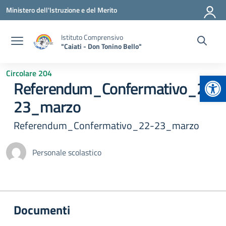
Vai ai contenuti
Vai al menu di navigazione
Vai al footer
Ministero dell'Istruzione e del Merito
Istituto Comprensivo
"Caiati - Don Tonino Bello"
Circolare 204
Apr
Referendum_Confermativo_22-
23_marzo
Referendum_Confermativo_22-23_marzo
Personale scolastico
Documenti