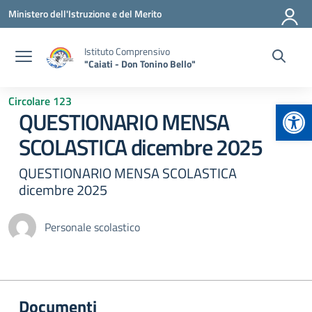
Vai ai contenuti
Vai al menu di navigazione
Vai al footer
Ministero dell'Istruzione e del Merito
Istituto Comprensivo
"Caiati - Don Tonino Bello"
Circolare 123
Apr
QUESTIONARIO MENSA
SCOLASTICA dicembre 2025
QUESTIONARIO MENSA SCOLASTICA
dicembre 2025
Personale scolastico
Documenti