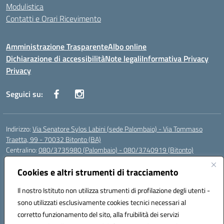
Modulistica
Contatti e Orari Ricevimento
Amministrazione Trasparente
Albo online
Dichiarazione di accessibilità
Note legali
Informativa Privacy
Privacy
Seguici su:
Indirizzo:
Via Senatore Sylos Labini (sede Palombaio) - Via Tommaso
Traetta, 99 - 70032 Bitonto (BA)
Centralino:
080/3735980 (Palombaio) - 080/3740919 (Bitonto)
Email:
baic80800a@istruzione.it
Posta elettronica certificata (PEC):
Cookies e altri strumenti di tracciamento
baic80800a@pec.istruzione.it
Codice fiscale: 93360210723
Il nostro Istituto non utilizza strumenti di profilazione degli utenti -
Codice meccanografico:
BAIC80800A
sono utilizzati esclusivamente cookies tecnici necessari al
Codice Indice delle Pubbliche Amministrazioni (IPA): istsc_baic80800a
corretto funzionamento del sito, alla fruibilità dei servizi
Codice unico di fatturazione (CUF): UFK0WW