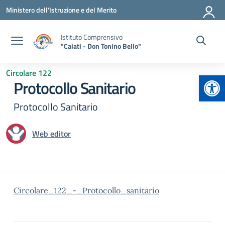
Vai ai contenuti
Vai al menu di navigazione
Vai al footer
Ministero dell'Istruzione e del Merito
Istituto Comprensivo
"Caiati - Don Tonino Bello"
Circolare 122
Apr
Protocollo Sanitario
Protocollo Sanitario
Web editor
Circolare_122_-_Protocollo_sanitario