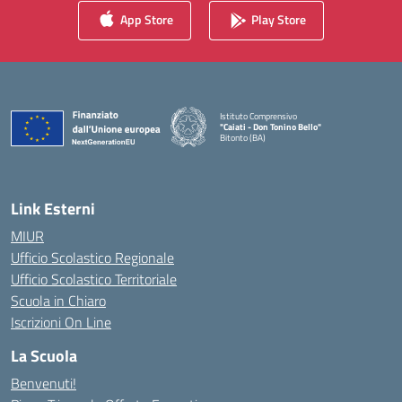
App Store
Play Store
Istituto Comprensivo
"Caiati - Don Tonino Bello"
Bitonto (BA)
— Visita la pagina iniziale della scuola
Link Esterni
MIUR
Ufficio Scolastico Regionale
Ufficio Scolastico Territoriale
Scuola in Chiaro
Iscrizioni On Line
La Scuola
Benvenuti!