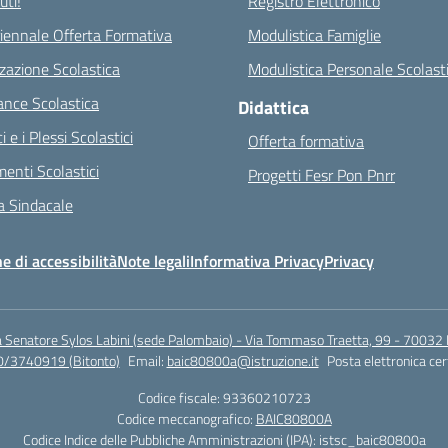
ti!
Registro Elettronico
riennale Offerta Formativa
Modulistica Famiglie
zazione Scolastica
Modulistica Personale Scolast
nce Scolastica
Didattica
ci e i Plessi Scolastici
Offerta formativa
enti Scolastici
Progetti Fesr Pon Pnrr
 Sindacale
e di accessibilità
Note legali
Informativa Privacy
Privacy
a Senatore Sylos Labini (sede Palombaio) - Via Tommaso Traetta, 99 - 70032 
0/3740919 (Bitonto)
Email:
baic80800a@istruzione.it
Posta elettronica cer
Codice fiscale: 93360210723
Codice meccanografico:
BAIC80800A
Codice Indice delle Pubbliche Amministrazioni (IPA): istsc_baic80800a