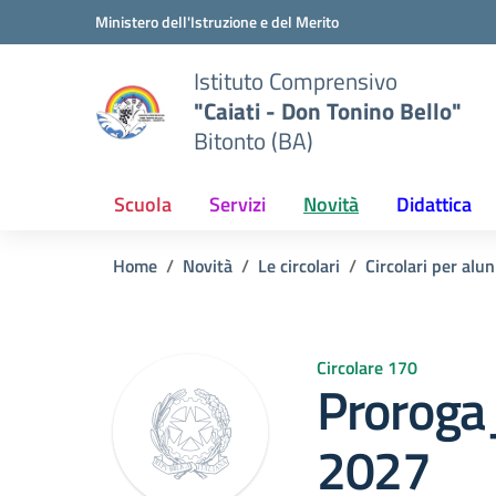
Vai ai contenuti
Vai al menu di navigazione
Vai al footer
Ministero dell'Istruzione e del Merito
Istituto Comprensivo
"Caiati - Don Tonino Bello"
Bitonto (BA)
Scuola
Servizi
Novità
Didattica
Home
Novità
Le circolari
Circolari per alun
Circolare 170
Proroga
2027