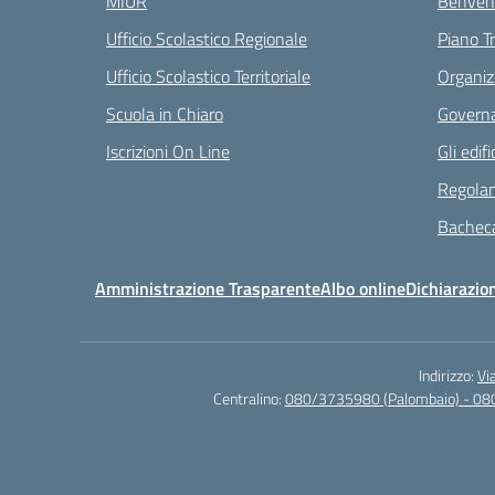
MIUR
Benvenu
Ufficio Scolastico Regionale
Piano T
Ufficio Scolastico Territoriale
Organiz
Scuola in Chiaro
Governa
Iscrizioni On Line
Gli edifi
Regolam
Bacheca
Amministrazione Trasparente
Albo online
Dichiarazion
Indirizzo:
Vi
Centralino:
080/3735980 (Palombaio) - 08