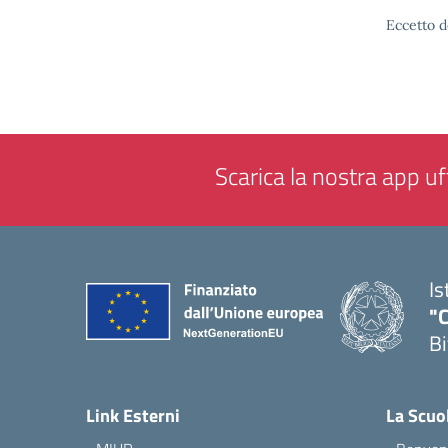
Eccetto d
Scarica la nostra app uff
Is
"C
Bi
— 
Link Esterni
La Scuo