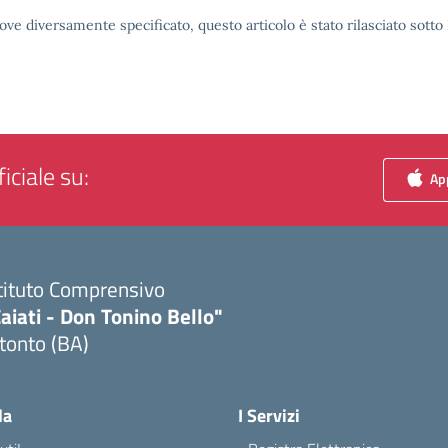
ove diversamente specificato, questo articolo è stato rilasciato sott
iciale su:
App
tituto Comprensivo
aiati - Don Tonino Bello"
tonto (BA)
Visita la pagina iniziale della scuola
la
I Servizi