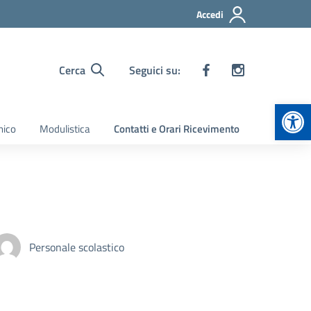
Accedi
Cerca
Seguici su:
Apr
nico
Modulistica
Contatti e Orari Ricevimento
Personale scolastico