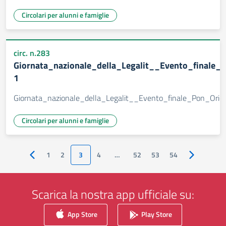
Circolari per alunni e famiglie
circ. n.283
Giornata_nazionale_della_Legalit__Evento_finale_
1
Giornata_nazionale_della_Legalit__Evento_finale_Pon_Ori
Circolari per alunni e famiglie
1
2
3
4
…
52
53
54
Pagina precedente
Pagina succ
Scarica la nostra app ufficiale su:
App Store
Play Store