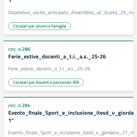
1
Dispositivo_uscita_anticipata_Assemblea_uil_scuola_29_ma
Circolari per alunni e famiglie
circ. n.286
Ferie_estive_docenti_a_t.i._a.s._25-26
Ferie_estive_docenti_a_t.i._a.s._25-26
Circolari per docenti e personale ATA
circ. n.284
Evento_finale_Sport_e_inclusione_itesd_v_giord
1″
Evento_finale_Sport_e_inclusione_itesd_v_giordano_27_ma