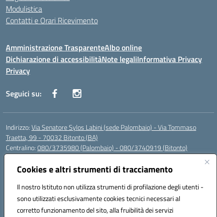
Modulistica
Contatti e Orari Ricevimento
Amministrazione Trasparente
Albo online
Dichiarazione di accessibilità
Note legali
Informativa Privacy
Privacy
Seguici su:
Indirizzo:
Via Senatore Sylos Labini (sede Palombaio) - Via Tommaso
Traetta, 99 - 70032 Bitonto (BA)
Centralino:
080/3735980 (Palombaio) - 080/3740919 (Bitonto)
Email:
baic80800a@istruzione.it
Posta elettronica certificata (PEC):
Cookies e altri strumenti di tracciamento
baic80800a@pec.istruzione.it
Codice fiscale: 93360210723
Il nostro Istituto non utilizza strumenti di profilazione degli utenti -
Codice meccanografico:
BAIC80800A
sono utilizzati esclusivamente cookies tecnici necessari al
Codice Indice delle Pubbliche Amministrazioni (IPA): istsc_baic80800a
corretto funzionamento del sito, alla fruibilità dei servizi
Codice unico di fatturazione (CUF): UFK0WW