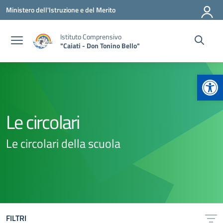
Vai ai contenuti
Vai al menu di navigazione
Vai al footer
Ministero dell'Istruzione e del Merito
Istituto Comprensivo
"Caiati - Don Tonino Bello"
Apr
Le circolari
Le circolari della scuola
FILTRI