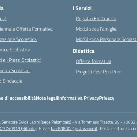
la
I Servizi
ti!
Registro Elettronico
riennale Offerta Formativa
Modulistica Famiglie
zazione Scolastica
Modulistica Personale Scolast
nce Scolastica
Didattica
ci e i Plessi Scolastici
Offerta formativa
enti Scolastici
Progetti Fesr Pon Pnrr
 Sindacale
e di accessibilità
Note legali
Informativa Privacy
Privacy
a Senatore Sylos Labini (sede Palombaio) - Via Tommaso Traetta, 99 - 70032 
0/3740919 (Bitonto)
Email:
baic80800a@istruzione.it
Posta elettronica cer