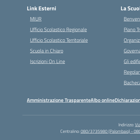
Link Esterni
La Scuo
MIUR
Benvenu
Ufficio Scolastico Regionale
Piano T
Ufficio Scolastico Territoriale
Organiz
Scuola in Chiaro
Governa
Iscrizioni On Line
Gli edifi
Regolam
Bacheca
Amministrazione Trasparente
Albo online
Dichiarazion
Indirizzo:
Vi
Centralino:
080/3735980 (Palombaio) - 08