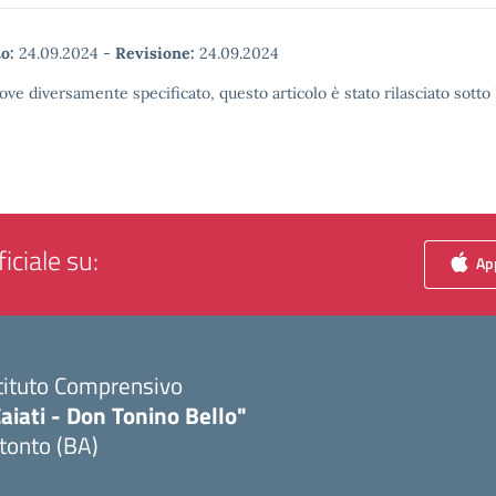
o:
24.09.2024
-
Revisione:
24.09.2024
ove diversamente specificato, questo articolo è stato rilasciato sott
iciale su:
App
tituto Comprensivo
aiati - Don Tonino Bello"
tonto (BA)
Visita la pagina iniziale della scuola