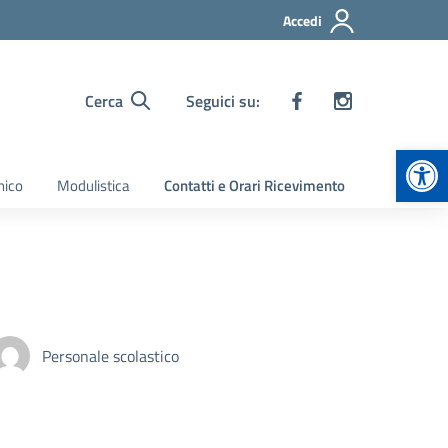
Accedi
Cerca
Seguici su:
Apr
nico
Modulistica
Contatti e Orari Ricevimento
Personale scolastico