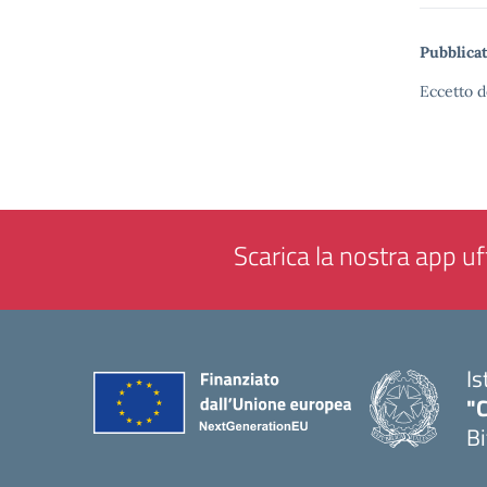
Pubblicat
Eccetto d
Scarica la nostra app uff
Is
"C
Bi
— 