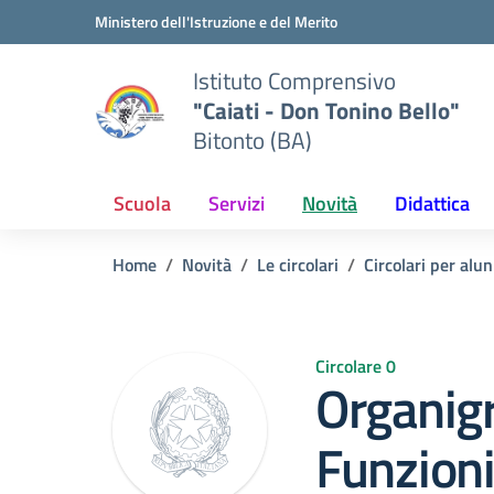
Vai ai contenuti
Vai al menu di navigazione
Vai al footer
Ministero dell'Istruzione e del Merito
Istituto Comprensivo
"Caiati - Don Tonino Bello"
Bitonto (BA)
Scuola
Servizi
Novità
Didattica
Home
Novità
Le circolari
Circolari per alun
Circolare 0
Organig
Funzio