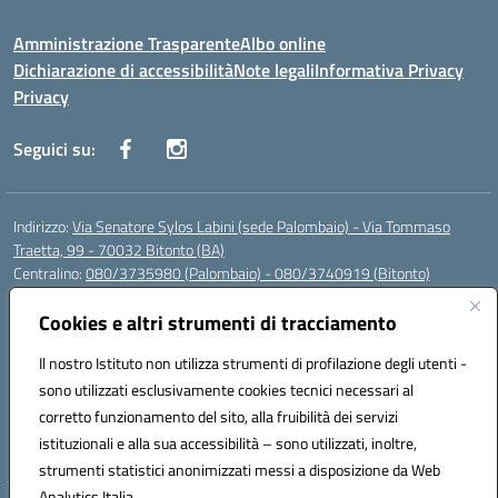
Amministrazione Trasparente
Albo online
Dichiarazione di accessibilità
Note legali
Informativa Privacy
Privacy
Seguici su:
Indirizzo:
Via Senatore Sylos Labini (sede Palombaio) - Via Tommaso
Traetta, 99 - 70032 Bitonto (BA)
Centralino:
080/3735980 (Palombaio) - 080/3740919 (Bitonto)
Email:
baic80800a@istruzione.it
Posta elettronica certificata (PEC):
Cookies e altri strumenti di tracciamento
baic80800a@pec.istruzione.it
Codice fiscale: 93360210723
Il nostro Istituto non utilizza strumenti di profilazione degli utenti -
Codice meccanografico:
BAIC80800A
sono utilizzati esclusivamente cookies tecnici necessari al
Codice Indice delle Pubbliche Amministrazioni (IPA): istsc_baic80800a
corretto funzionamento del sito, alla fruibilità dei servizi
Codice unico di fatturazione (CUF): UFK0WW
istituzionali e alla sua accessibilità – sono utilizzati, inoltre,
strumenti statistici anonimizzati messi a disposizione da Web
Analytics Italia.