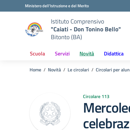
Vai ai contenuti
Vai al menu di navigazione
Vai al footer
Ministero dell'Istruzione e del Merito
Istituto Comprensivo
"Caiati - Don Tonino Bello"
Bitonto (BA)
Scuola
Servizi
Novità
Didattica
Home
Novità
Le circolari
Circolari per alun
Circolare 113
Mercoled
celebraz