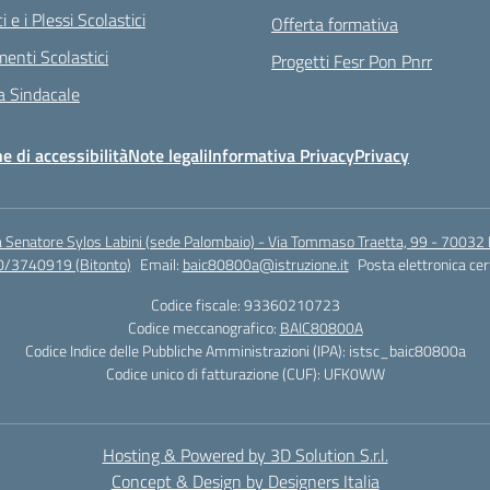
ci e i Plessi Scolastici
Offerta formativa
enti Scolastici
Progetti Fesr Pon Pnrr
 Sindacale
e di accessibilità
Note legali
Informativa Privacy
Privacy
a Senatore Sylos Labini (sede Palombaio) - Via Tommaso Traetta, 99 - 70032 
0/3740919 (Bitonto)
Email:
baic80800a@istruzione.it
Posta elettronica cer
Codice fiscale: 93360210723
Codice meccanografico:
BAIC80800A
Codice Indice delle Pubbliche Amministrazioni (IPA): istsc_baic80800a
Codice unico di fatturazione (CUF): UFK0WW
Hosting & Powered by 3D Solution S.r.l.
Concept & Design by Designers Italia