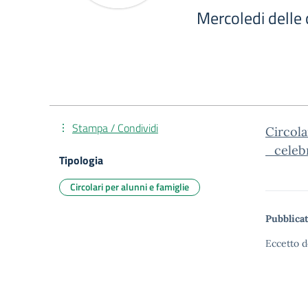
Mercoledi delle 
Stampa / Condividi
Circol
_celeb
Tipologia
Circolari per alunni e famiglie
Pubblicat
Eccetto d