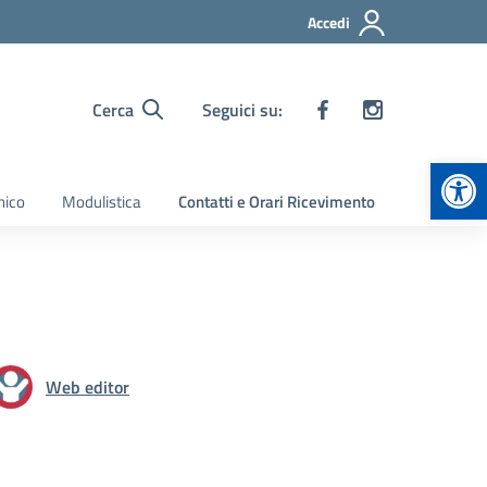
Accedi
Cerca
Seguici su:
Apr
nico
Modulistica
Contatti e Orari Ricevimento
Web editor