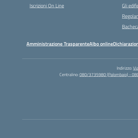
Iscrizioni On Line
Gli edifi
Regolam
Bacheca
Amministrazione Trasparente
Albo online
Dichiarazion
Indirizzo:
Vi
Centralino:
080/3735980 (Palombaio) - 08