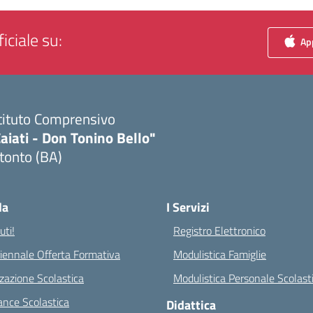
iciale su:
App
tituto Comprensivo
aiati - Don Tonino Bello"
tonto (BA)
Visita la pagina iniziale della scuola
la
I Servizi
ti!
Registro Elettronico
riennale Offerta Formativa
Modulistica Famiglie
zazione Scolastica
Modulistica Personale Scolast
nce Scolastica
Didattica