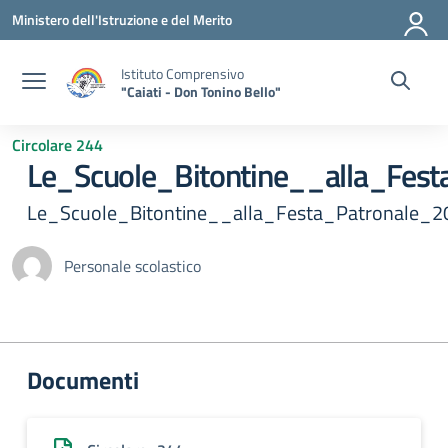
Vai ai contenuti
Vai al menu di navigazione
Vai al footer
Ministero dell'Istruzione e del Merito
Istituto Comprensivo
"Caiati - Don Tonino Bello"
Circolare 244
Le_Scuole_Bitontine__alla_Fes
Le_Scuole_Bitontine__alla_Festa_Patronale_2
Personale scolastico
Documenti