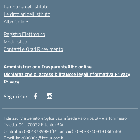
Le notizie dell’Istituto
Le circolari dell’Istituto
Albo Online
Registro Elettronico
Modulistica
Contatti e Orari Ricevimento
Amministrazione Trasparente
Albo online
Dichiarazione di accessibilità
Note legali
Informativa Privacy
Privacy
Seguici su:
Indirizzo:
Via Senatore Sylos Labini (sede Palombaio) - Via Tommaso
Traetta, 99 - 70032 Bitonto (BA)
Centralino:
080/3735980 (Palombaio) - 080/3740919 (Bitonto)
Email:
baic80800a@istruzione.it