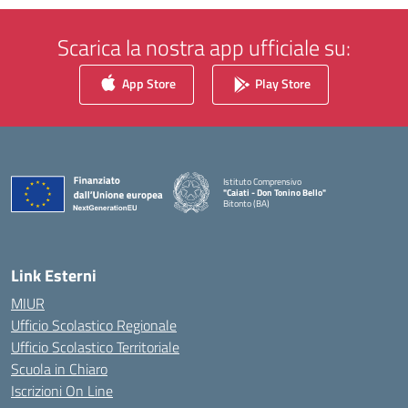
Scarica la nostra app ufficiale su:
App Store
Play Store
Istituto Comprensivo
"Caiati - Don Tonino Bello"
Bitonto (BA)
— Visita la pagina iniziale della scuola
Link Esterni
MIUR
Ufficio Scolastico Regionale
Ufficio Scolastico Territoriale
Scuola in Chiaro
Iscrizioni On Line