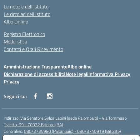
Le notizie dell’Istituto
Le circolari dell’Istituto
Albo Online
Registro Elettronico
Modulistica
Contatti e Orari Ricevimento
Amministrazione Trasparente
Albo online
Dichiarazione di accessibilità
Note legali
Informativa Privacy
Privacy
Seguici su:
Indirizzo:
Via Senatore Sylos Labini (sede Palombaio) - Via Tommaso
Traetta, 99 - 70032 Bitonto (BA)
Centralino:
080/3735980 (Palombaio) - 080/3740919 (Bitonto)
Email:
baic80800a@istruzione.it