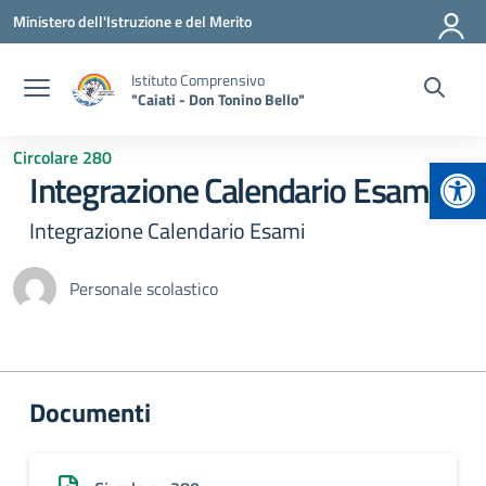
Vai ai contenuti
Vai al menu di navigazione
Vai al footer
Ministero dell'Istruzione e del Merito
Istituto Comprensivo
"Caiati - Don Tonino Bello"
Circolare 280
Apr
Integrazione Calendario Esami
Integrazione Calendario Esami
Personale scolastico
Documenti