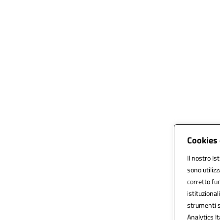
Cookies 
Il nostro Is
sono utiliz
corretto fun
istituzionali
strumenti s
Analytics It