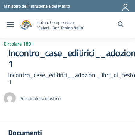
Vai ai contenuti
Vai al menu di navigazione
Vai al footer
Ministero dell'Istruzione e del Merito
Istituto Comprensivo
"Caiati - Don Tonino Bello"
Circolare 189
Incontro_case_editirici__adozio
1
Incontro_case_editirici__adozioni_libri_di_te
1
Personale scolastico
Documenti