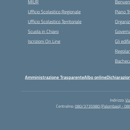
MIUR
Benvenu
Ufficio Scolastico Regionale
Piano T
Ufficio Scolastico Territoriale
Organiz
Scuola in Chiaro
Governa
Iscrizioni On Line
Gli edifi
Regolam
Bacheca
Amministrazione Trasparente
Albo online
Dichiarazion
Indirizzo:
Vi
Centralino:
080/3735980 (Palombaio) - 08