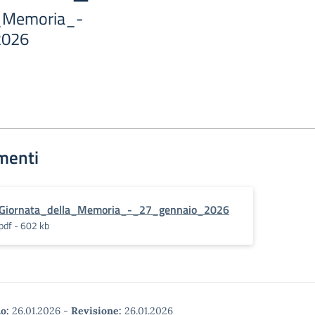
a_Memoria_-
2026
menti
Giornata_della_Memoria_-_27_gennaio_2026
pdf - 602 kb
o:
26.01.2026
-
Revisione:
26.01.2026