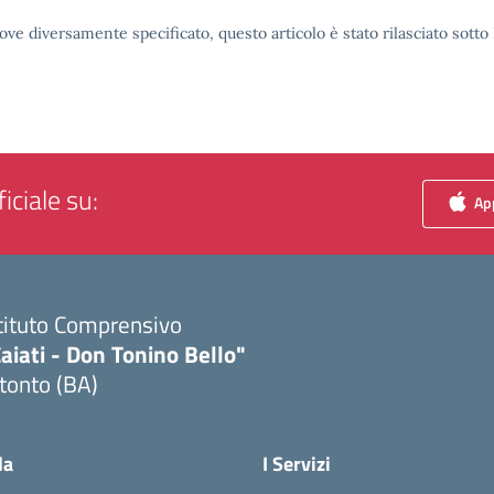
ove diversamente specificato, questo articolo è stato rilasciato sott
iciale su:
App
tituto Comprensivo
aiati - Don Tonino Bello"
tonto (BA)
Visita la pagina iniziale della scuola
la
I Servizi