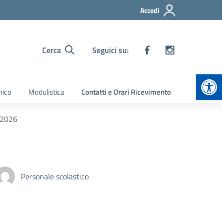
Accedi
Cerca
Seguici su:
Apr
nico
Modulistica
Contatti e Orari Ricevimento
_2026
Personale scolastico