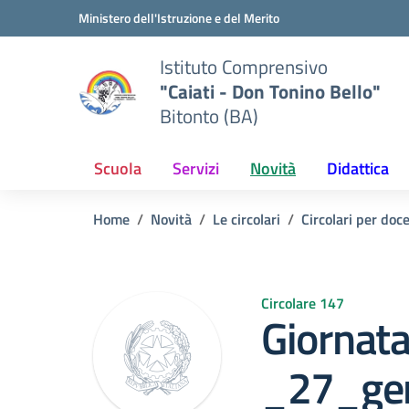
Vai ai contenuti
Vai al menu di navigazione
Vai al footer
Ministero dell'Istruzione e del Merito
Istituto Comprensivo
"Caiati - Don Tonino Bello"
Bitonto (BA)
Scuola
Servizi
Novità
Didattica
Home
Novità
Le circolari
Circolari per doc
Circolare 147
Giornat
_27_ge