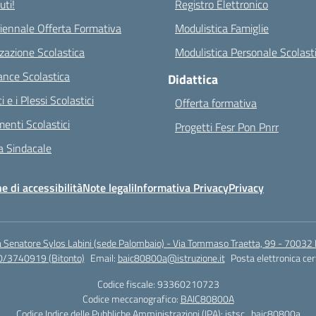
ti!
Registro Elettronico
riennale Offerta Formativa
Modulistica Famiglie
zazione Scolastica
Modulistica Personale Scolast
nce Scolastica
Didattica
ci e i Plessi Scolastici
Offerta formativa
enti Scolastici
Progetti Fesr Pon Pnrr
 Sindacale
e di accessibilità
Note legali
Informativa Privacy
Privacy
a Senatore Sylos Labini (sede Palombaio) - Via Tommaso Traetta, 99 - 70032 
0/3740919 (Bitonto)
Email:
baic80800a@istruzione.it
Posta elettronica cer
Codice fiscale: 93360210723
Codice meccanografico:
BAIC80800A
Codice Indice delle Pubbliche Amministrazioni (IPA): istsc_baic80800a