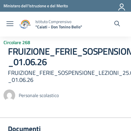
Vai ai contenuti
Vai al menu di navigazione
Vai al footer
Ministero dell'Istruzione e del Merito
Istituto Comprensivo
"Caiati - Don Tonino Bello"
Circolare 268
FRUIZIONE_FERIE_SOSPENSION
_01.06.26
FRUIZIONE_FERIE_SOSPENSIONE_LEZIONI_25.
_01.06.26
Personale scolastico
Documenti