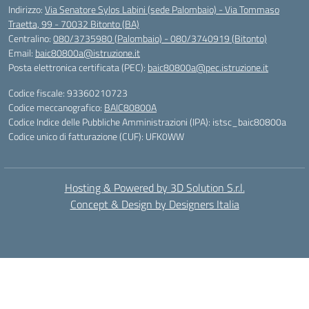
Indirizzo:
Via Senatore Sylos Labini (sede Palombaio) - Via Tommaso
Traetta, 99 - 70032 Bitonto (BA)
Centralino:
080/3735980 (Palombaio) - 080/3740919 (Bitonto)
Email:
baic80800a@istruzione.it
Posta elettronica certificata (PEC):
baic80800a@pec.istruzione.it
Codice fiscale: 93360210723
Codice meccanografico:
BAIC80800A
Codice Indice delle Pubbliche Amministrazioni (IPA): istsc_baic80800a
Codice unico di fatturazione (CUF): UFK0WW
Hosting & Powered by 3D Solution S.r.l.
Concept & Design by Designers Italia