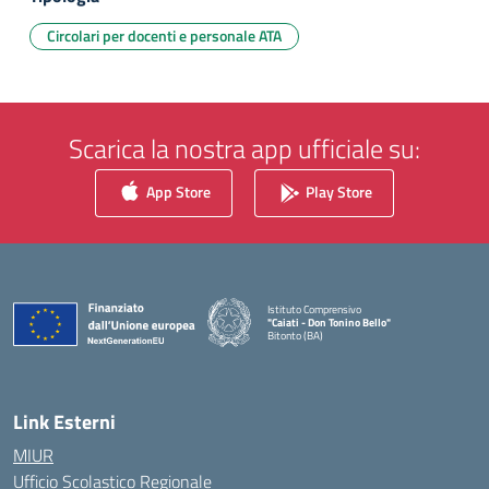
Circolari per docenti e personale ATA
Scarica la nostra app ufficiale su:
App Store
Play Store
Istituto Comprensivo
"Caiati - Don Tonino Bello"
Bitonto (BA)
— Visita la pagina iniziale della scuola
Link Esterni
MIUR
Ufficio Scolastico Regionale