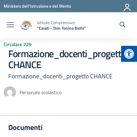
Vai ai contenuti
Vai al menu di navigazione
Vai al footer
Ministero dell'Istruzione e del Merito
Istituto Comprensivo
"Caiati - Don Tonino Bello"
Circolare 229
Apr
Formazione_docenti_progetto
CHANCE
Formazione_docenti_progetto CHANCE
Personale scolastico
Documenti