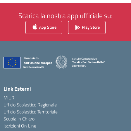
Scarica la nostra app ufficiale su:
App Store
Play Store
Istituto Comprensivo
"Caiati - Don Tonino Bello"
Bitonto (BA)
— Visita la pagina iniziale della scuola
Link Esterni
MIUR
Ufficio Scolastico Regionale
Ufficio Scolastico Territoriale
Scuola in Chiaro
Iscrizioni On Line