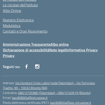
Le circolari dell’Istituto
Albo Online
Registro Elettronico
Modulistica
Contatti e Orari Ricevimento
Amministrazione Trasparente
Albo online
Dichiarazione di accessibilità
Note legali
Informativa Privacy
Privacy
Seguici su:
Indirizzo:
Via Senatore Sylos Labini (sede Palombaio) - Via Tommaso
Traetta, 99 - 70032 Bitonto (BA)
Centralino:
080/3735980 (Palombaio) - 080/3740919 (Bitonto)
Email:
baic80800a@istruzione.it
Posta elettronica certificata (PEC):
baic80800a@pec.istruzione.it