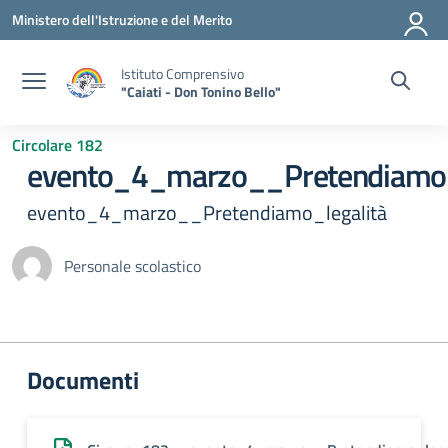
Vai ai contenuti
Vai al menu di navigazione
Vai al footer
Ministero dell'Istruzione e del Merito
Istituto Comprensivo
"Caiati - Don Tonino Bello"
Circolare 182
evento_4_marzo__Pretendiamo_
evento_4_marzo__Pretendiamo_legalità
Personale scolastico
Documenti