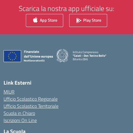
Scarica la nostra app ufficiale su:
App Store
Play Store
Istituto Comprensivo
"Caiati - Don Tonino Bello"
Bitonto (BA)
— Visita la pagina iniziale della scuola
Link Esterni
MIUR
Ufficio Scolastico Regionale
Ufficio Scolastico Territoriale
Scuola in Chiaro
Iscrizioni On Line
La Scuola