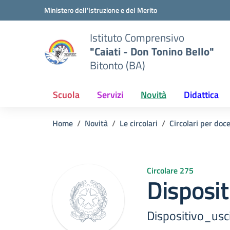
Vai ai contenuti
Vai al menu di navigazione
Vai al footer
Ministero dell'Istruzione e del Merito
Istituto Comprensivo
"Caiati - Don Tonino Bello"
Bitonto (BA)
Scuola
Servizi
Novità
Didattica
Home
Novità
Le circolari
Circolari per doc
Circolare 275
Disposi
Dispositivo_us