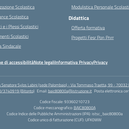
zazione Scolastica
Modulistica Personale Scolast
nce Scolastica
Didattica
ci e i Plessi Scolastici
Offerta formativa
enti Scolastici
Progetti Fesr Pon Pnrr
 Sindacale
e di accessibilità
Note legali
Informativa Privacy
Privacy
a Senatore Sylos Labini (sede Palombaio) - Via Tommaso Traetta, 99 - 70032 
0/3740919 (Bitonto)
Email:
baic80800a@istruzione.it
Posta elettronica cer
Codice fiscale: 93360210723
Codice meccanografico:
BAIC80800A
Codice Indice delle Pubbliche Amministrazioni (IPA): istsc_baic80800a
Codice unico di fatturazione (CUF): UFK0WW