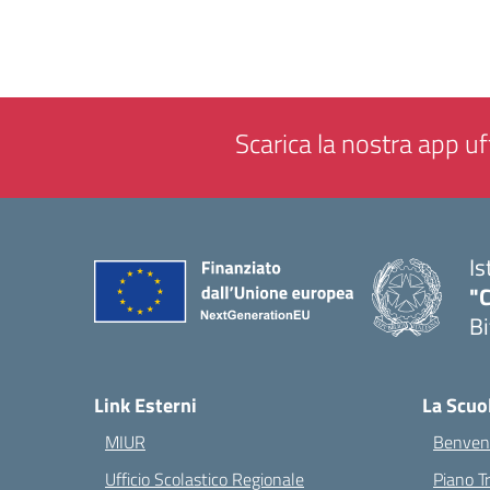
Scarica la nostra app uff
Is
"C
Bi
— 
Link Esterni
La Scuo
MIUR
Benvenu
Ufficio Scolastico Regionale
Piano T