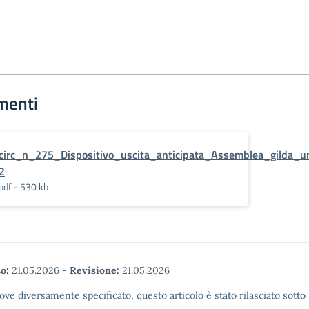
menti
circ_n_275_Dispositivo_uscita_anticipata_Assemblea_gilda
2
pdf - 530 kb
o:
21.05.2026
-
Revisione:
21.05.2026
ove diversamente specificato, questo articolo è stato rilasciato sott