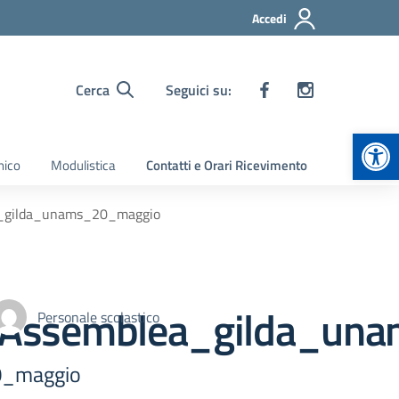
Accedi
Cerca
Seguici su:
Apr
nico
Modulistica
Contatti e Orari Ricevimento
ea_gilda_unams_20_maggio
ta_Assemblea_gilda_u
Personale scolastico
0_maggio