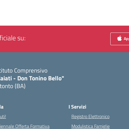
iciale su:
App
tituto Comprensivo
aiati - Don Tonino Bello"
tonto (BA)
Visita la pagina iniziale della scuola
la
I Servizi
ti!
Registro Elettronico
riennale Offerta Formativa
Modulistica Famiglie