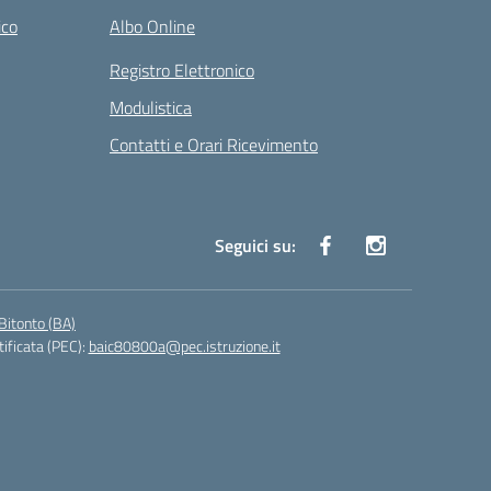
ico
Albo Online
Registro Elettronico
Modulistica
Contatti e Orari Ricevimento
Seguici su:
Bitonto (BA)
tificata (PEC):
baic80800a@pec.istruzione.it