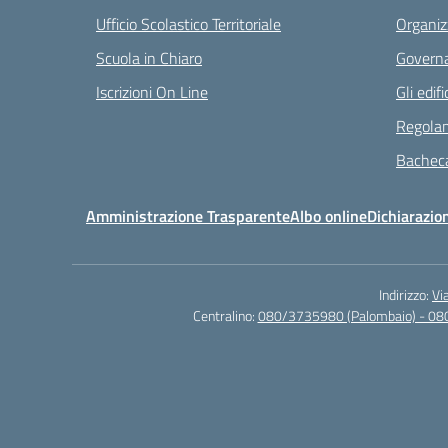
Ufficio Scolastico Territoriale
Organiz
Scuola in Chiaro
Governa
Iscrizioni On Line
Gli edifi
Regolam
Bacheca
Amministrazione Trasparente
Albo online
Dichiarazion
Indirizzo:
Vi
Centralino:
080/3735980 (Palombaio) - 08