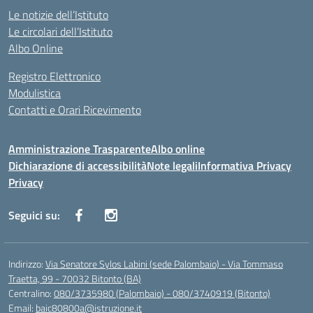
Le notizie dell’Istituto
Le circolari dell’Istituto
Albo Online
Registro Elettronico
Modulistica
Contatti e Orari Ricevimento
Amministrazione Trasparente
Albo online
Dichiarazione di accessibilità
Note legali
Informativa Privacy
Privacy
Seguici su:
Indirizzo:
Via Senatore Sylos Labini (sede Palombaio) - Via Tommaso
Traetta, 99 - 70032 Bitonto (BA)
Centralino:
080/3735980 (Palombaio) - 080/3740919 (Bitonto)
Email:
baic80800a@istruzione.it