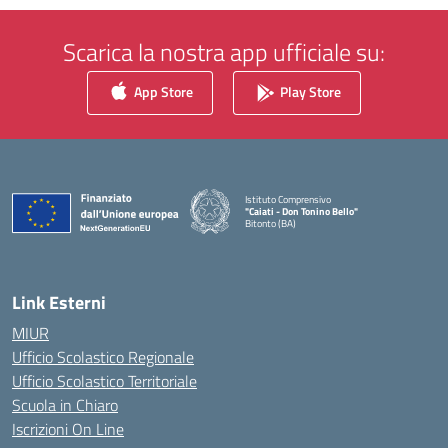
Scarica la nostra app ufficiale su:
App Store
Play Store
Istituto Comprensivo
"Caiati - Don Tonino Bello"
Bitonto (BA)
— Visita la pagina iniziale della scuola
Link Esterni
MIUR
Ufficio Scolastico Regionale
Ufficio Scolastico Territoriale
Scuola in Chiaro
Iscrizioni On Line