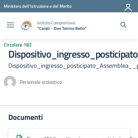
Vai ai contenuti
Vai al menu di navigazione
Vai al footer
Ministero dell'Istruzione e del Merito
Istituto Comprensivo
"Caiati - Don Tonino Bello"
Circolare 182
Dispositivo_ingresso_postici
Dispositivo_ingresso_posticipato_Assemblea
Personale scolastico
Documenti