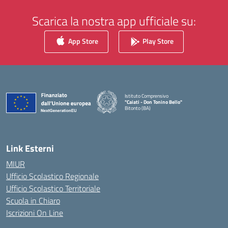
Scarica la nostra app ufficiale su:
App Store
Play Store
Istituto Comprensivo
"Caiati - Don Tonino Bello"
Bitonto (BA)
— Visita la pagina iniziale della scuola
Link Esterni
MIUR
Ufficio Scolastico Regionale
Ufficio Scolastico Territoriale
Scuola in Chiaro
Iscrizioni On Line