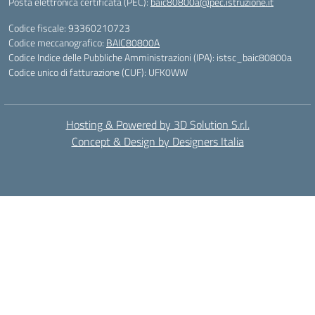
Posta elettronica certificata (PEC):
baic80800a@pec.istruzione.it
Codice fiscale: 93360210723
Codice meccanografico:
BAIC80800A
Codice Indice delle Pubbliche Amministrazioni (IPA): istsc_baic80800a
Codice unico di fatturazione (CUF): UFK0WW
Hosting & Powered by 3D Solution S.r.l.
Concept & Design by Designers Italia