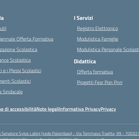
Visita la pagina iniziale della scuola
la
I Servizi
ti!
Registro Elettronico
riennale Offerta Formativa
Modulistica Famiglie
zazione Scolastica
Modulistica Personale Scolast
nce Scolastica
Didattica
ci e i Plessi Scolastici
Offerta formativa
enti Scolastici
Progetti Fesr Pon Pnrr
 Sindacale
e di accessibilità
Note legali
Informativa Privacy
Privacy
a Senatore Sylos Labini (sede Palombaio) - Via Tommaso Traetta, 99 - 70032 