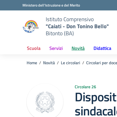
Vai ai contenuti
Vai al menu di navigazione
Vai al footer
Ministero dell'Istruzione e del Merito
Istituto Comprensivo
"Caiati - Don Tonino Bello"
Bitonto (BA)
Scuola
Servizi
Novità
Didattica
Home
Novità
Le circolari
Circolari per doc
Circolare 26
Disposi
sindacal