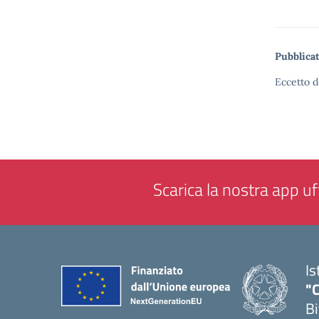
Pubblicat
Eccetto d
Scarica la nostra app uff
Is
"C
Bi