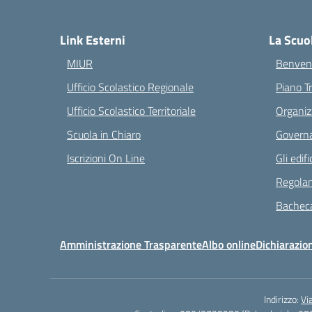
— 
Link Esterni
La Scuo
MIUR
Benvenu
Ufficio Scolastico Regionale
Piano T
Ufficio Scolastico Territoriale
Organiz
Scuola in Chiaro
Governa
Iscrizioni On Line
Gli edifi
Regolam
Bacheca
Amministrazione Trasparente
Albo online
Dichiarazion
Indirizzo:
Vi