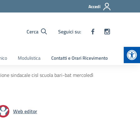
Accedi
Cerca
Seguici su:
Apr
nico
Modulistica
Contatti e Orari Ricevimento
ione sindacale cisl scuola bari-bat mercoledì
Web editor