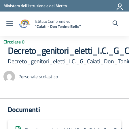
Vai ai contenuti
Vai al menu di navigazione
Vai al footer
Ministero dell'Istruzione e del Merito
Istituto Comprensivo
"Caiati - Don Tonino Bello"
Circolare 0
Decreto_genitori_eletti_I.C._G
Decreto_genitori_eletti_I.C._G_Caiati_Don_To
Personale scolastico
Documenti