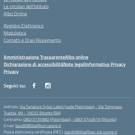
Le circolari dell’Istituto
Albo Online
Registro Elettronico
Modulistica
Contatti e Orari Ricevimento
Amministrazione Trasparente
Albo online
Dichiarazione di accessibilità
Note legali
Informativa Privacy
Privacy
Seguici su:
Indirizzo:
Via Senatore Sylos Labini (sede Palombaio) - Via Tommaso
Traetta, 99 - 70032 Bitonto (BA)
Centralino:
080/3735980 (Palombaio) - 080/3740919 (Bitonto)
Email:
baic80800a@istruzione.it
Posta elettronica certificata (PEC):
baic80800a@pec.istruzione.it