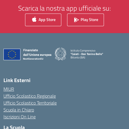
Scarica la nostra app ufficiale su:
App Store
Play Store
Istituto Comprensivo
"Caiati - Don Tonino Bello"
Bitonto (BA)
— Visita la pagina iniziale della scuola
Link Esterni
MIUR
Ufficio Scolastico Regionale
Ufficio Scolastico Territoriale
Scuola in Chiaro
Iscrizioni On Line
La Scuola