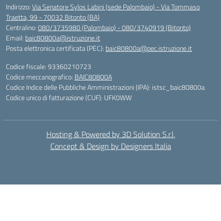
Indirizzo:
Via Senatore Sylos Labini (sede Palombaio) - Via Tommaso
Traetta, 99 - 70032 Bitonto (BA)
Centralino:
080/3735980 (Palombaio) - 080/3740919 (Bitonto)
Email:
baic80800a@istruzione.it
Posta elettronica certificata (PEC):
baic80800a@pec.istruzione.it
Codice fiscale: 93360210723
Codice meccanografico:
BAIC80800A
Codice Indice delle Pubbliche Amministrazioni (IPA): istsc_baic80800a
Codice unico di fatturazione (CUF): UFK0WW
Hosting & Powered by 3D Solution S.r.l.
Concept & Design by Designers Italia