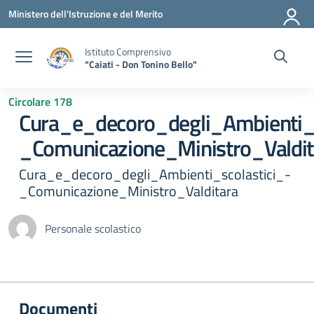
Vai ai contenuti
Vai al menu di navigazione
Vai al footer
Ministero dell'Istruzione e del Merito
Istituto Comprensivo
"Caiati - Don Tonino Bello"
Circolare 178
Cura_e_decoro_degli_Ambienti_s
_Comunicazione_Ministro_Valdit
Cura_e_decoro_degli_Ambienti_scolastici_-
_Comunicazione_Ministro_Valditara
Personale scolastico
Documenti