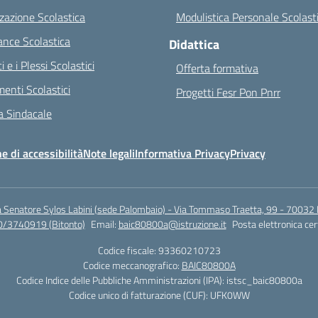
zazione Scolastica
Modulistica Personale Scolast
nce Scolastica
Didattica
ci e i Plessi Scolastici
Offerta formativa
enti Scolastici
Progetti Fesr Pon Pnrr
 Sindacale
e di accessibilità
Note legali
Informativa Privacy
Privacy
a Senatore Sylos Labini (sede Palombaio) - Via Tommaso Traetta, 99 - 70032 
0/3740919 (Bitonto)
Email:
baic80800a@istruzione.it
Posta elettronica cer
Codice fiscale: 93360210723
Codice meccanografico:
BAIC80800A
Codice Indice delle Pubbliche Amministrazioni (IPA): istsc_baic80800a
Codice unico di fatturazione (CUF): UFK0WW