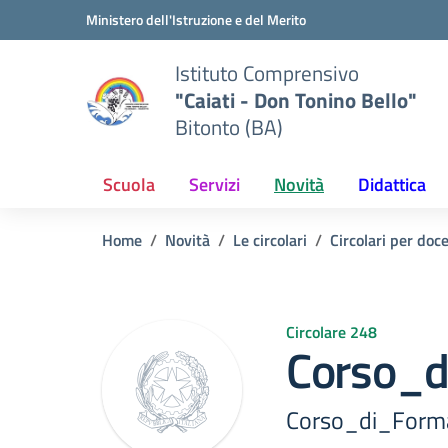
Vai ai contenuti
Vai al menu di navigazione
Vai al footer
Ministero dell'Istruzione e del Merito
Istituto Comprensivo
"Caiati - Don Tonino Bello"
Bitonto (BA)
Scuola
Servizi
Novità
Didattica
Home
Novità
Le circolari
Circolari per doc
Circolare 248
Corso_d
Corso_di_Forma