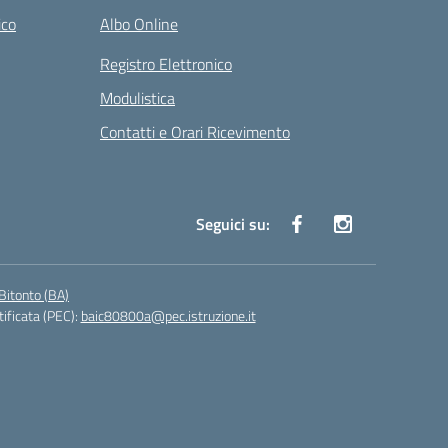
ico
Albo Online
Registro Elettronico
Modulistica
Contatti e Orari Ricevimento
Seguici su:
Bitonto (BA)
tificata (PEC):
baic80800a@pec.istruzione.it