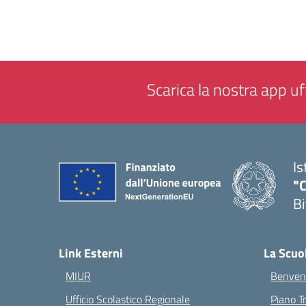
Scarica la nostra app uff
Is
"C
Bi
— 
Link Esterni
La Scuo
MIUR
Benvenu
Ufficio Scolastico Regionale
Piano T