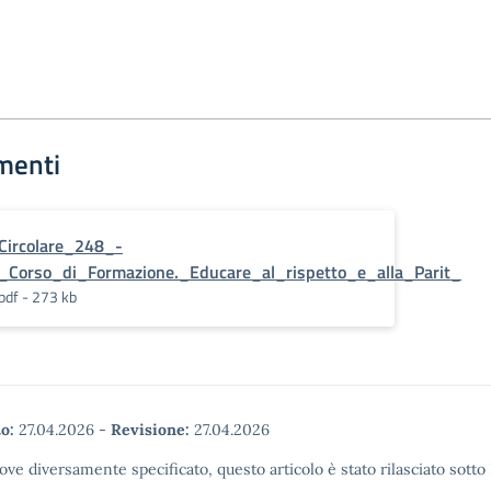
menti
Circolare_248_-
_Corso_di_Formazione._Educare_al_rispetto_e_alla_Parit_
pdf - 273 kb
o:
27.04.2026
-
Revisione:
27.04.2026
ove diversamente specificato, questo articolo è stato rilasciato sott