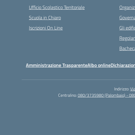
Ufficio Scolastico Territoriale
Organiz
Scuola in Chiaro
Governa
Iscrizioni On Line
Gli edifi
Regolam
Bacheca
Amministrazione Trasparente
Albo online
Dichiarazion
Indirizzo:
Vi
Centralino:
080/3735980 (Palombaio) - 08