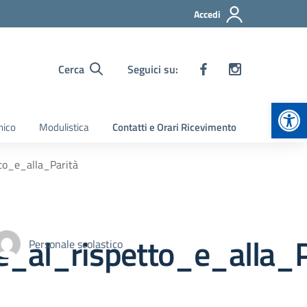
Accedi
Cerca
Seguici su:
Apr
nico
Modulistica
Contatti e Orari Ricevimento
to_e_alla_Parità
_al_rispetto_e_alla_P
Personale scolastico